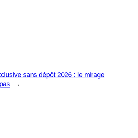
clusive sans dépôt 2026 : le mirage
 pas
→