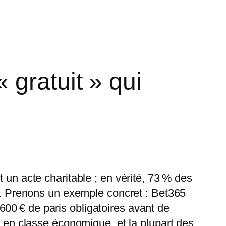
 gratuit » qui
 un acte charitable ; en vérité, 73 % des
us. Prenons un exemple concret : Bet365
00 € de paris obligatoires avant de
k en classe économique, et la plupart des