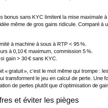
des bonus sans KYC limitent la mise maximale à 0
l’idée même de gros gains ridicule. Comparé à un
limité à machine à sous à RTP < 95 %.
 tours à 0,10 € maximum, commission 5 %.
 si gain > 30 € sans KYC.
it « gratuit », c’est le mot même qui trompe : le
i transforment le jeu en calcul de perte. Une 
sation de pertes plutôt que d’optimisation de gai
res et éviter les pièges