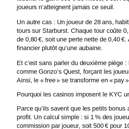
joueurs n’atteignent jamais ce seuil.
Un autre cas : Un joueur de 28 ans, habi
tours sur Starburst. Chaque tour coûte 0,
de 0,80 €, soit une perte nette de 0,40 €
financier plutôt qu’une aubaine.
Et c’est sans parler du deuxième piège : l
comme Gonzo’s Quest, forçant les joueurs
Ainsi, le « free » se transforme en « pay »
Pourquoi les casinos imposent le KYC u
Parce qu’ils savent que les petits bonus 
profit. Un calcul simple : si 1 % des jo
commission par joueur, soit 500 € pour 10