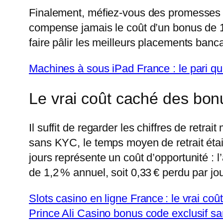
Finalement, méfiez-vous des promesses d
compense jamais le coût d’un bonus de 10
faire pâlir les meilleurs placements banca
Machines à sous iPad France : le pari qu
Le vrai coût caché des bo
Il suffit de regarder les chiffres de retr
sans KYC, le temps moyen de retrait était
jours représente un coût d’opportunité : 
de 1,2 % annuel, soit 0,33 € perdu par jo
Slots casino en ligne France : le vrai coû
Prince Ali Casino bonus code exclusif sa