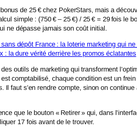
bonus de 25 € chez PokerStars, mais a découvert 
lcul simple : (750 € – 25 €) / 25 € = 29 fois le bo
» qui ne dépasse jamais son coût initial.
ans dépôt France : la loterie marketing qui ne
: la dure vérité derrière les promos éclatantes
es outils de marketing qui transforment l’optim
est comptabilisé, chaque condition est un frein a
. Il faut s’en rendre compte, sinon on continue à
ience que le bouton « Retirer » qui, dans l’interfa
iquer 17 fois avant de le trouver.