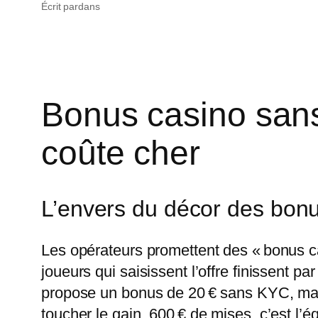
Écrit par
dans
Bonus casino sans 
coûte cher
L’envers du décor des bonus
Les opérateurs promettent des « bonus cas
joueurs qui saisissent l’offre finissent 
propose un bonus de 20 € sans KYC, mais 
toucher le gain. 600 € de mises, c’est l’