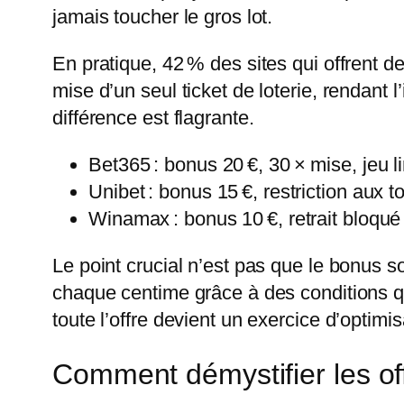
jamais toucher le gros lot.
En pratique, 42 % des sites qui offrent 
mise d’un seul ticket de loterie, rendant 
différence est flagrante.
Bet365 : bonus 20 €, 30 × mise, jeu 
Unibet : bonus 15 €, restriction aux
Winamax : bonus 10 €, retrait bloqué
Le point crucial n’est pas que le bonus so
chaque centime grâce à des conditions qu
toute l’offre devient un exercice d’optimi
Comment démystifier les off