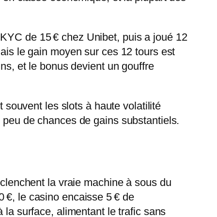
 KYC de 15 € chez Unibet, puis a joué 12
mais le gain moyen sur ces 12 tours est
ins, et le bonus devient un gouffre
 souvent les slots à haute volatilité
t peu de chances de gains substantiels.
déclenchent la vraie machine à sous du
 €, le casino encaisse 5 € de
la surface, alimentant le trafic sans