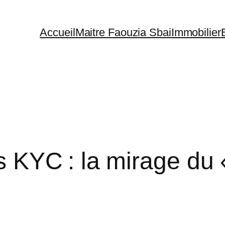
Accueil
Maitre Faouzia Sbai
Immobilier
KYC : la mirage du «