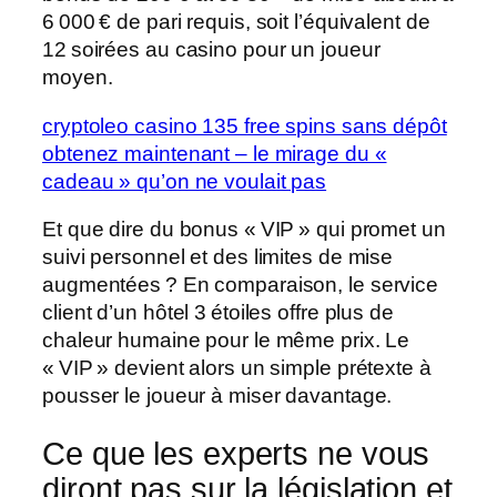
6 000 € de pari requis, soit l’équivalent de
12 soirées au casino pour un joueur
moyen.
cryptoleo casino 135 free spins sans dépôt
obtenez maintenant – le mirage du «
cadeau » qu’on ne voulait pas
Et que dire du bonus « VIP » qui promet un
suivi personnel et des limites de mise
augmentées ? En comparaison, le service
client d’un hôtel 3 étoiles offre plus de
chaleur humaine pour le même prix. Le
« VIP » devient alors un simple prétexte à
pousser le joueur à miser davantage.
Ce que les experts ne vous
diront pas sur la législation et