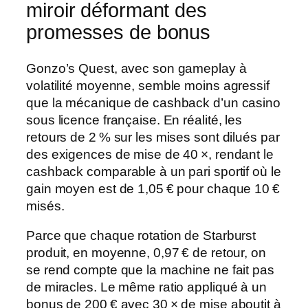
miroir déformant des
promesses de bonus
Gonzo’s Quest, avec son gameplay à
volatilité moyenne, semble moins agressif
que la mécanique de cashback d’un casino
sous licence française. En réalité, les
retours de 2 % sur les mises sont dilués par
des exigences de mise de 40 ×, rendant le
cashback comparable à un pari sportif où le
gain moyen est de 1,05 € pour chaque 10 €
misés.
Parce que chaque rotation de Starburst
produit, en moyenne, 0,97 € de retour, on
se rend compte que la machine ne fait pas
de miracles. Le même ratio appliqué à un
bonus de 200 € avec 30 × de mise aboutit à