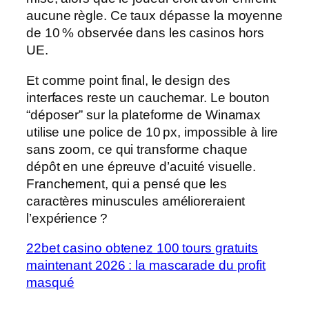
aucune règle. Ce taux dépasse la moyenne
de 10 % observée dans les casinos hors
UE.
Et comme point final, le design des
interfaces reste un cauchemar. Le bouton
“déposer” sur la plateforme de Winamax
utilise une police de 10 px, impossible à lire
sans zoom, ce qui transforme chaque
dépôt en une épreuve d’acuité visuelle.
Franchement, qui a pensé que les
caractères minuscules amélioreraient
l’expérience ?
22bet casino obtenez 100 tours gratuits
maintenant 2026 : la mascarade du profit
masqué