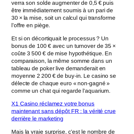
verra son solde augmenter de 0,5 € puis
être immédiatement soumis à un pari de
30 × la mise, soit un calcul qui transforme
l’offre en piège.
Et si on décortiquait le processus ? Un
bonus de 100 € avec un turnover de 35 ×
coûte 3 500 € de mise hypothétique. En
comparaison, la même somme dans un
tableau de poker live demanderait en
moyenne 2 200 € de buy‑in. Le casino se
délecte de chaque euro « non‑gagné »
comme un chat qui regarde l’aquarium.
X1 Casino réclamez votre bonus
maintenant sans dépôt FR : la vérité crue
derrière le marketing
Mais la vraie surprise, c’est le nombre de