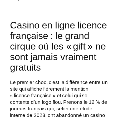
Casino en ligne licence
française : le grand
cirque où les « gift » ne
sont jamais vraiment
gratuits
Le premier choc, c’est la différence entre un
site qui affiche fièrement la mention
« licence française » et celui qui se
contente d’un logo flou. Prenons le 12 % de
joueurs français qui, selon une étude
interne de 2023, ont abandonné un casino