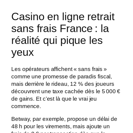
Casino en ligne retrait
sans frais France : la
réalité qui pique les
yeux
Les opérateurs affichent « sans frais »
comme une promesse de paradis fiscal,
mais derrière le rideau, 12 % des joueurs
découvrent une taxe cachée dès le 5 000 €
de gains. Et c’est là que le vrai jeu
commence.
Betway, par exemple, propose un délai de
48 h pour les virements, mais ajoute un