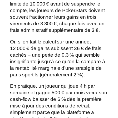
limite de 10 000 € avant de suspendre le
compte, les joueurs de PokerStars doivent
souvent fractionner leurs gains en trois
virements de 3 300 €, chaque fois avec un
frais administratif supplémentaire de 3 €.
Or, si on fait le calcul sur une année,
12 000 € de gains subissent 36 € de frais
cachés – une perte de 0,3 % qui semble
insignifiante jusqu’à ce qu’on la compare à
la rentabilité marginale d’une stratégie de
paris sportifs (généralement 2 %).
En pratique, un joueur qui joue 4 h par
semaine et gagne 500 € par mois verra son
cash‑flow baisser de 6 % dès la première
mise à jour des conditions de retrait,
simplement parce que la plateforme a