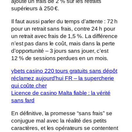
ajouté un frais de 2 % sur les retraits
supérieurs à 250 €.
Il faut aussi parler du temps d’attente : 72 h
pour un retrait sans frais, contre 24 h pour
un retrait avec frais de 1,5 %. La différence
n’est pas dans le coût, mais dans la perte
d’opportunité – 3 jours sans jouer, c’est
12 % de sessions perdues en un mois.
ybets casino 220 tours gratuits sans dépôt
réclamez aujourd’hui FR – la supercherie
qui coûte cher
Licence de casino Malta fiable : la vérité
sans fard
En définitive, la promesse “sans frais” se
conjugue mal avec la réalité des petits
caractères, et les opérateurs se contentent