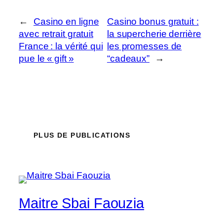
←
Casino en ligne
Casino bonus gratuit :
avec retrait gratuit
la supercherie derrière
France : la vérité qui
les promesses de
pue le « gift »
“cadeaux”
→
PLUS DE PUBLICATIONS
Maitre Sbai Faouzia