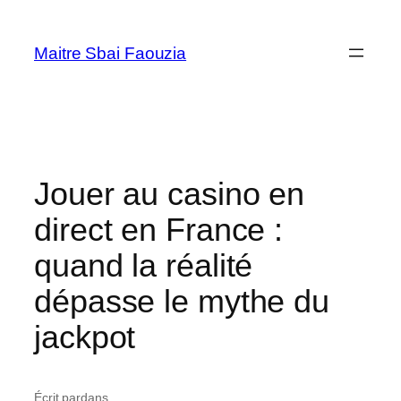
Maitre Sbai Faouzia
Jouer au casino en
direct en France :
quand la réalité
dépasse le mythe du
jackpot
Écrit par
dans