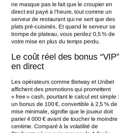
ne masque pas le fait que le croupier en
direct est payé à l’heure, tout comme un
serveur de restaurant qui ne sert que des
plats pré‑cuisinés. Et quand le serveur se
trompe de plateau, vous perdez 0,5 % de
votre mise en plus du temps perdu.
Le coût réel des bonus “VIP”
en direct
Les opérateurs comme Betway et Unibet
affichent des promotions qui promettent
« free » cash, pourtant le calcul est simple :
un bonus de 100 €, convertible à 2,5 % de
mise minimale, signifie que le joueur doit
parier 4 000 € avant de toucher le moindre
centime. Comparé à la volatilité de