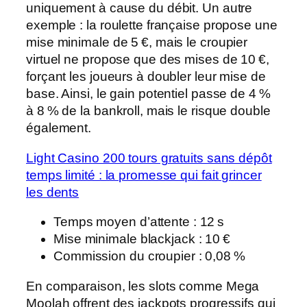
uniquement à cause du débit. Un autre
exemple : la roulette française propose une
mise minimale de 5 €, mais le croupier
virtuel ne propose que des mises de 10 €,
forçant les joueurs à doubler leur mise de
base. Ainsi, le gain potentiel passe de 4 %
à 8 % de la bankroll, mais le risque double
également.
Light Casino 200 tours gratuits sans dépôt
temps limité : la promesse qui fait grincer
les dents
Temps moyen d’attente : 12 s
Mise minimale blackjack : 10 €
Commission du croupier : 0,08 %
En comparaison, les slots comme Mega
Moolah offrent des jackpots progressifs qui