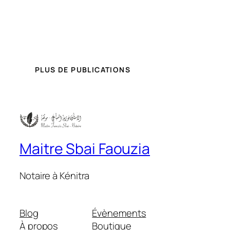
PLUS DE PUBLICATIONS
Maitre Sbai Faouzia
Notaire à Kénitra
Blog
Évènements
À propos
Boutique