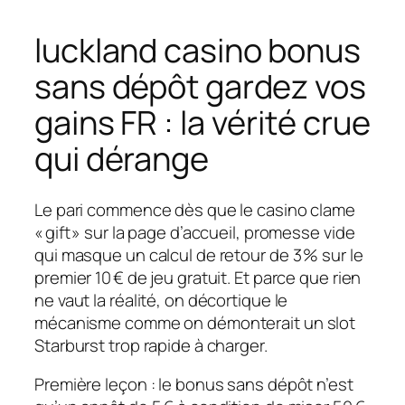
luckland casino bonus
sans dépôt gardez vos
gains FR : la vérité crue
qui dérange
Le pari commence dès que le casino clame
« gift » sur la page d’accueil, promesse vide
qui masque un calcul de retour de 3 % sur le
premier 10 € de jeu gratuit. Et parce que rien
ne vaut la réalité, on décortique le
mécanisme comme on démonterait un slot
Starburst trop rapide à charger.
Première leçon : le bonus sans dépôt n’est