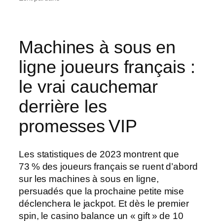
Machines à sous en
ligne joueurs français :
le vrai cauchemar
derrière les
promesses VIP
Les statistiques de 2023 montrent que
73 % des joueurs français se ruent d’abord
sur les machines à sous en ligne,
persuadés que la prochaine petite mise
déclenchera le jackpot. Et dès le premier
spin, le casino balance un « gift » de 10