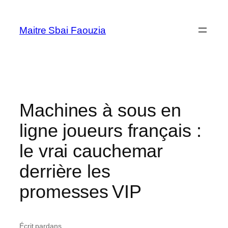
Aller
au
Maitre Sbai Faouzia
contenu
Machines à sous en
ligne joueurs français :
le vrai cauchemar
derrière les
promesses VIP
Écrit par
dans