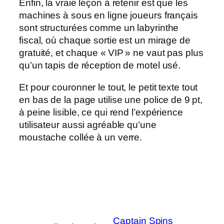
Enfin, la vraie leçon à retenir est que les
machines à sous en ligne joueurs français
sont structurées comme un labyrinthe
fiscal, où chaque sortie est un mirage de
gratuité, et chaque « VIP » ne vaut pas plus
qu’un tapis de réception de motel usé.
Et pour couronner le tout, le petit texte tout
en bas de la page utilise une police de 9 pt,
à peine lisible, ce qui rend l’expérience
utilisateur aussi agréable qu’une
moustache collée à un verre.
Captain Spins