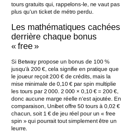
tours gratuits qui, rappelons-le, ne vaut pas
plus qu’un ticket de métro perdu.
Les mathématiques cachées
derrière chaque bonus
« free »
Si Betway propose un bonus de 100 %
jusqu’à 200 €, cela signifie en pratique que
le joueur reçoit 200 € de crédits, mais la
mise minimale de 0,10 € par spin multiplie
les tours par 2 000. 2 000 × 0,10 € = 200 €,
donc aucune marge réelle n’est ajoutée. En
comparaison, Unibet offre 50 tours à 0,02 €
chacun, soit 1 € de jeu réel pour un « free
spin » qui pourrait tout simplement être un
leurre.