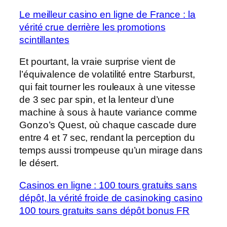
Le meilleur casino en ligne de France : la
vérité crue derrière les promotions
scintillantes
Et pourtant, la vraie surprise vient de
l’équivalence de volatilité entre Starburst,
qui fait tourner les rouleaux à une vitesse
de 3 sec par spin, et la lenteur d’une
machine à sous à haute variance comme
Gonzo’s Quest, où chaque cascade dure
entre 4 et 7 sec, rendant la perception du
temps aussi trompeuse qu’un mirage dans
le désert.
Casinos en ligne : 100 tours gratuits sans
dépôt, la vérité froide de casinoking casino
100 tours gratuits sans dépôt bonus FR