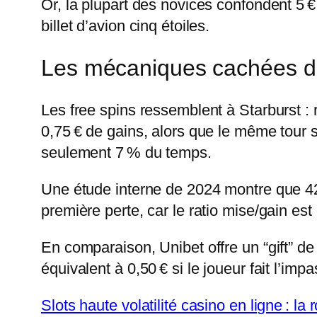
Or, la plupart des novices confondent 5 €
billet d’avion cinq étoiles.
Les mécaniques cachées der
Les free spins ressemblent à Starburst : 
0,75 € de gains, alors que le même tour s
seulement 7 % du temps.
Une étude interne de 2024 montre que 42
première perte, car le ratio mise/gain est
En comparaison, Unibet offre un “gift” de 
équivalent à 0,50 € si le joueur fait l’im
Slots haute volatilité casino en ligne : la