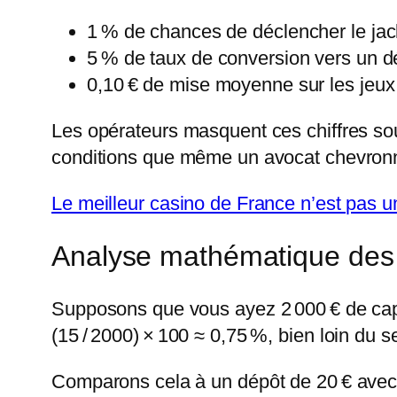
1 % de chances de déclencher le jack
5 % de taux de conversion vers un d
0,10 € de mise moyenne sur les jeux 
Les opérateurs masquent ces chiffres sou
conditions que même un avocat chevronné
Le meilleur casino de France n’est pas un
Analyse mathématique des 
Supposons que vous ayez 2 000 € de capit
(15 / 2000) × 100 ≈ 0,75 %, bien loin du se
Comparons cela à un dépôt de 20 € avec u