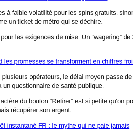
à faible volatilité pour les spins gratuits, sin
e un ticket de métro qui se déchire.
&C pour les exigences de mise. Un “wagering” de
d les promesses se transforment en chiffres fro
ez plusieurs opérateurs, le délai moyen passe de
à un questionnaire de santé publique.
ractère du bouton “Retirer” est si petite qu’on p
mais récupérer son argent.
ôt instantané FR : le mythe qui ne paie jamais