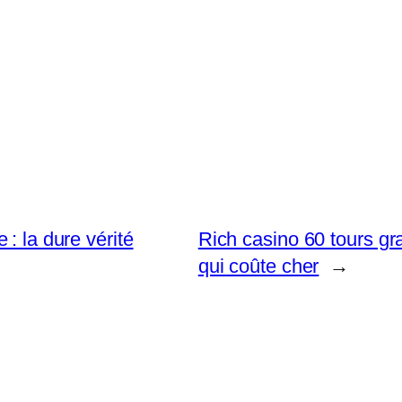
: la dure vérité
Rich casino 60 tours gra
qui coûte cher
→