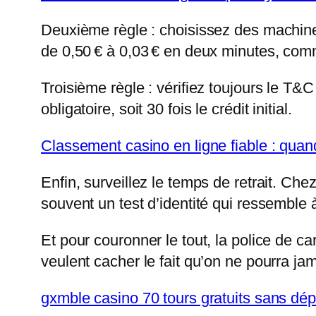
Deuxième règle : choisissez des machines 
de 0,50 € à 0,03 € en deux minutes, comm
Troisième règle : vérifiez toujours le T
obligatoire, soit 30 fois le crédit initial.
Classement casino en ligne fiable : quan
Enfin, surveillez le temps de retrait. Ch
souvent un test d’identité qui ressemble 
Et pour couronner le tout, la police de ca
veulent cacher le fait qu’on ne pourra ja
gxmble casino 70 tours gratuits sans dép