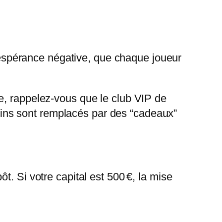
d’espérance négative, que chaque joueur
e, rappelez-vous que le club VIP de
ins sont remplacés par des “cadeaux”
. Si votre capital est 500 €, la mise