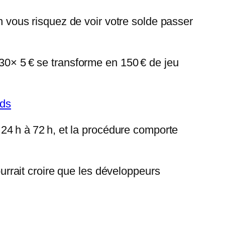
on vous risquez de voir votre solde passer
 30× 5 € se transforme en 150 € de jeu
ids
 24 h à 72 h, et la procédure comporte
ourrait croire que les développeurs