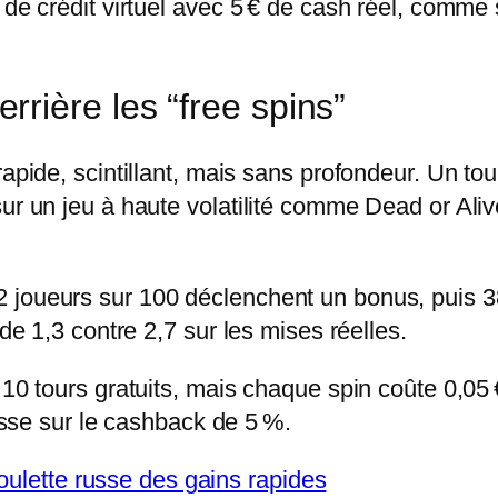
 de crédit virtuel avec 5 € de cash réel, comme s
rière les “free spins”
rapide, scintillant, mais sans profondeur. Un to
ur un jeu à haute volatilité comme Dead or Alive
 joueurs sur 100 déclenchent un bonus, puis 3
 de 1,3 contre 2,7 sur les mises réelles.
10 tours gratuits, mais chaque spin coûte 0,05 €
passe sur le cashback de 5 %.
 roulette russe des gains rapides