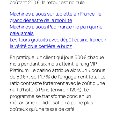
coûtant 200 €, le retour est ridicule.
Machines à sous sur tablette en France : le
grand désastre de la mobilité
Machines à sous iPad France : le pari qui ne
paie jamais
Les tours gratuits avec dépôt casino france :
la vérité crue derrière le buzz
En pratique, un client qui joue 500 € chaque
mois pendant six mois atteint le rang VIP
Platinum. Le casino attribue alors un « bonus
de 50 € », soit 1,7 % de l’engagement total. Le
ratio contraste fortement avec le coût d’une
nuit d’hôtel à Paris (environ 120 €). Le
programme se transforme donc en un
mécanisme de fidélisation à peine plus
coûteux qu’une tasse de café.