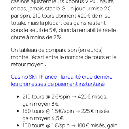
casinos ajustent leurs « bonus VIP » : hauts
et bas, jamais stable. Si un joueur mise 2 €
par spin, 210 tours donnent 420 € de mise
totale, mais la plupart des gains restent
sous le seuil de 5 €, donc la rentabilité réelle
chute à moins de 2 %.
Un tableau de comparaison (en euros)
montre l’écart entre le nombre de tours et le
retour moyen :
Casino Skrill France : la réalité crue derrière
les promesses de paiement instantané
210 tours @ 2 €/spin → 420 € misés,
gain moyen 3 €.
150 tours @ 1,5 €/spin → 225 € misés,
gain moyen 4,5 €.
100 tours @ 1 €/spin → 100 € misés, gain