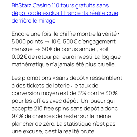
BitStarz Casino 110 tours gratuits sans
dépôt code exclusif France : la réalité crue
derrière le mirage
Encore une fois, le chiffre montre la vérité :
5 000 points → 10 €, 500 € d’engagement
mensuel → 50 € de bonus annuel, soit
0,02 € de retour par euro investi. La logique
mathématique n’a jamais été plus cruelle.
Les promotions « sans dépôt » ressemblent
à des tickets de loterie : le taux de
conversion moyen est de 3 % contre 30 %
pour les offres avec dépôt. Un joueur qui
accepte 210 free spins sans dépôt a donc
97 % de chances de rester sur le même
plancher de zéro. La statistique n’est pas
une excuse, c’est la réalité brute.