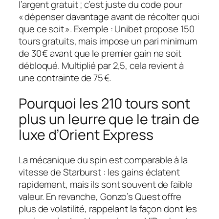
l’argent gratuit ; c’est juste du code pour
« dépenser davantage avant de récolter quoi
que ce soit ». Exemple : Unibet propose 150
tours gratuits, mais impose un pari minimum
de 30 € avant que le premier gain ne soit
débloqué. Multiplié par 2,5, cela revient à
une contrainte de 75 €.
Pourquoi les 210 tours sont
plus un leurre que le train de
luxe d’Orient Express
La mécanique du spin est comparable à la
vitesse de Starburst : les gains éclatent
rapidement, mais ils sont souvent de faible
valeur. En revanche, Gonzo’s Quest offre
plus de volatilité, rappelant la façon dont les