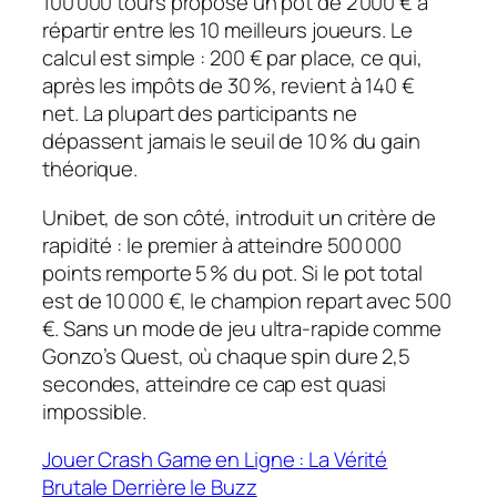
100 000 tours propose un pot de 2 000 € à
répartir entre les 10 meilleurs joueurs. Le
calcul est simple : 200 € par place, ce qui,
après les impôts de 30 %, revient à 140 €
net. La plupart des participants ne
dépassent jamais le seuil de 10 % du gain
théorique.
Unibet, de son côté, introduit un critère de
rapidité : le premier à atteindre 500 000
points remporte 5 % du pot. Si le pot total
est de 10 000 €, le champion repart avec 500
€. Sans un mode de jeu ultra‑rapide comme
Gonzo’s Quest, où chaque spin dure 2,5
secondes, atteindre ce cap est quasi
impossible.
Jouer Crash Game en Ligne : La Vérité
Brutale Derrière le Buzz