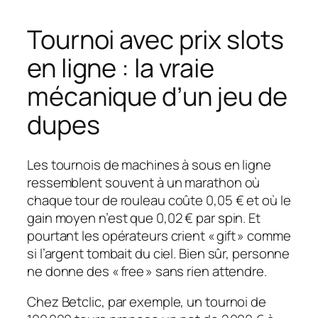
Tournoi avec prix slots
en ligne : la vraie
mécanique d’un jeu de
dupes
Les tournois de machines à sous en ligne
ressemblent souvent à un marathon où
chaque tour de rouleau coûte 0,05 € et où le
gain moyen n’est que 0,02 € par spin. Et
pourtant les opérateurs crient « gift » comme
si l’argent tombait du ciel. Bien sûr, personne
ne donne des « free » sans rien attendre.
Chez Betclic, par exemple, un tournoi de