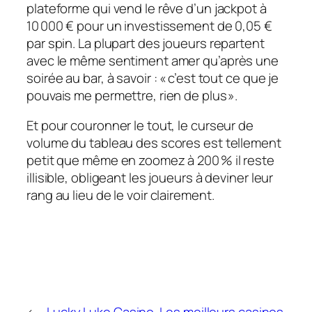
plateforme qui vend le rêve d’un jackpot à
10 000 € pour un investissement de 0,05 €
par spin. La plupart des joueurs repartent
avec le même sentiment amer qu’après une
soirée au bar, à savoir : « c’est tout ce que je
pouvais me permettre, rien de plus ».
Et pour couronner le tout, le curseur de
volume du tableau des scores est tellement
petit que même en zoomez à 200 % il reste
illisible, obligeant les joueurs à deviner leur
rang au lieu de le voir clairement.
←
Lucky Luke Casino
Les meilleurs casinos