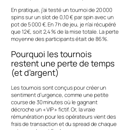
En pratique, j’ai testé un tournoi de 20 000
spins sur un slot de 0,10 € par spin avec un
pot de 5 000 €. En 7 h de jeu, je n’ai récupéré
que 12 €, soit 2,4 % de la mise totale. La perte
moyenne des participants était de 86 %.
Pourquoi les tournois
restent une perte de temps
(et d’argent)
Les tournois sont conçus pour créer un
sentiment d’urgence, comme une petite
course de 30 minutes où le gagnant
décroche un « VIP » fictif. Or, la vraie
rémunération pour les opérateurs vient des
frais de transaction et du spread de chaque