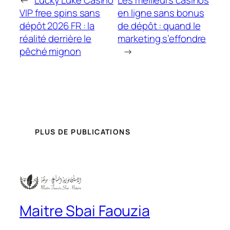
VIP free spins sans
en ligne sans bonus
dépôt 2026 FR : la
de dépôt : quand le
réalité derrière le
marketing s’effondre
pêché mignon
→
PLUS DE PUBLICATIONS
Maitre Sbai Faouzia