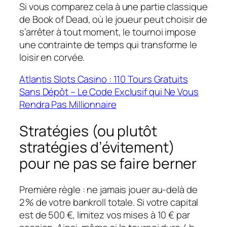
Si vous comparez cela à une partie classique
de Book of Dead, où le joueur peut choisir de
s’arrêter à tout moment, le tournoi impose
une contrainte de temps qui transforme le
loisir en corvée.
Atlantis Slots Casino : 110 Tours Gratuits
Sans Dépôt – Le Code Exclusif qui Ne Vous
Rendra Pas Millionnaire
Stratégies (ou plutôt
stratégies d’évitement)
pour ne pas se faire berner
Première règle : ne jamais jouer au-delà de
2 % de votre bankroll totale. Si votre capital
est de 500 €, limitez vos mises à 10 € par