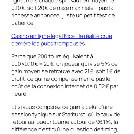
ligne, mais chaque spin vaut en moyenne
0,10 €, soit 20 € de mise maximale – pas la
richesse annoncée, juste un petit test de
patience.
Casino en ligne légal Nice : la réalité crue
derrière les pubs trompeuses
Parce que 200 tours équivalent à
200 × 0,10 € = 20 €, un joueur qui vise 5 % de
gain moyen se retrouve avec 21 €, soit 1 € de
profit, ce qui ne compense même pas le
coût de la connexion internet de 0,02 € par
heure.
Et si vous comparez ce gain à celui d’une
session typique sur Starburst, où le taux de
retour au joueur tourne autour de 96,1 %, la
différence n’est qu’une question de timing,