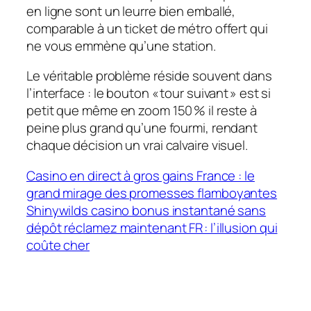
en ligne sont un leurre bien emballé,
comparable à un ticket de métro offert qui
ne vous emmène qu’une station.
Le véritable problème réside souvent dans
l’interface : le bouton « tour suivant » est si
petit que même en zoom 150 % il reste à
peine plus grand qu’une fourmi, rendant
chaque décision un vrai calvaire visuel.
Casino en direct à gros gains France : le
grand mirage des promesses flamboyantes
Shinywilds casino bonus instantané sans
dépôt réclamez maintenant FR : l’illusion qui
coûte cher