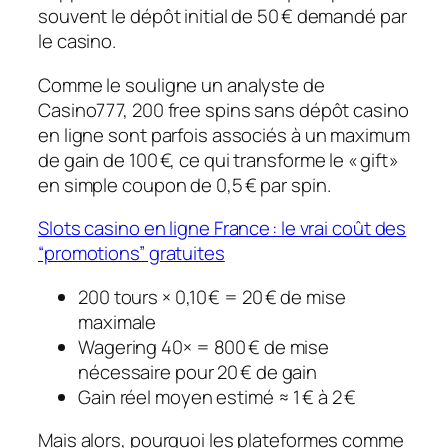
souvent le dépôt initial de 50 € demandé par
le casino.
Comme le souligne un analyste de
Casino777, 200 free spins sans dépôt casino
en ligne sont parfois associés à un maximum
de gain de 100 €, ce qui transforme le « gift »
en simple coupon de 0,5 € par spin.
Slots casino en ligne France : le vrai coût des
“promotions” gratuites
200 tours × 0,10 € = 20 € de mise
maximale
Wagering 40× = 800 € de mise
nécessaire pour 20 € de gain
Gain réel moyen estimé ≈ 1 € à 2 €
Mais alors, pourquoi les plateformes comme