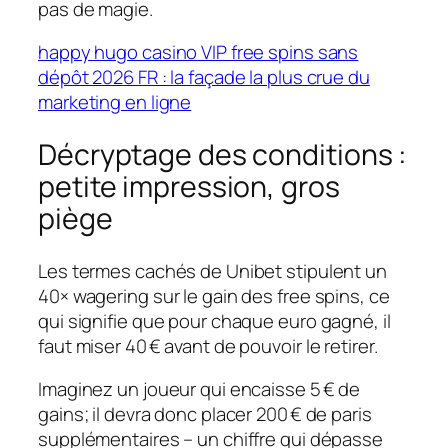
pas de magie.
happy hugo casino VIP free spins sans
dépôt 2026 FR : la façade la plus crue du
marketing en ligne
Décryptage des conditions :
petite impression, gros
piège
Les termes cachés de Unibet stipulent un
40× wagering sur le gain des free spins, ce
qui signifie que pour chaque euro gagné, il
faut miser 40 € avant de pouvoir le retirer.
Imaginez un joueur qui encaisse 5 € de
gains; il devra donc placer 200 € de paris
supplémentaires – un chiffre qui dépasse