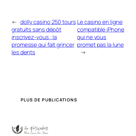
←
dolly casino 250 tours
Le casino en ligne
gratuits sans dépôt
compatible iPhone
inscrivez-vous : la
qui ne vous
promesse qui fait grincer
promet pas la lune
les dents
→
PLUS DE PUBLICATIONS