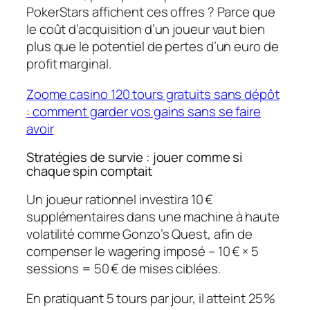
PokerStars affichent ces offres ? Parce que
le coût d’acquisition d’un joueur vaut bien
plus que le potentiel de pertes d’un euro de
profit marginal.
Zoome casino 120 tours gratuits sans dépôt
: comment garder vos gains sans se faire
avoir
Stratégies de survie : jouer comme si
chaque spin comptait
Un joueur rationnel investira 10 €
supplémentaires dans une machine à haute
volatilité comme Gonzo’s Quest, afin de
compenser le wagering imposé – 10 € × 5
sessions = 50 € de mises ciblées.
En pratiquant 5 tours par jour, il atteint 25 %