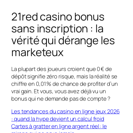
21red casino bonus
sans inscription : la
vérité qui dérange les
marketeux
La plupart des joueurs croient que 0 € de
dépôt signifie zéro risque, mais la réalité se
chiffre en 0,01 % de chance de profiter d’un
vrai gain. Et vous, vous avez déjà vu un
bonus qui ne demande pas de compte ?
Les tendances du casino en ligne jeux 2026
: quand la hype devient un calcul froid
Cartes à gratter en ligne argent réel : le