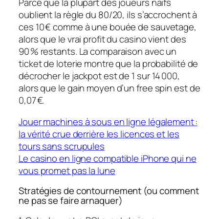
Parce que la plupart des joueurs naïfs
oublient la règle du 80/20, ils s’accrochent à
ces 10 € comme à une bouée de sauvetage,
alors que le vrai profit du casino vient des
90 % restants. La comparaison avec un
ticket de loterie montre que la probabilité de
décrocher le jackpot est de 1 sur 14 000,
alors que le gain moyen d’un free spin est de
0,07 €.
Jouer machines à sous en ligne légalement :
la vérité crue derrière les licences et les
tours sans scrupules
Le casino en ligne compatible iPhone qui ne
vous promet pas la lune
Stratégies de contournement (ou comment
ne pas se faire arnaquer)