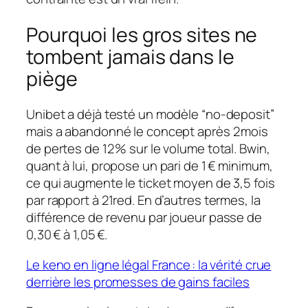
Pourquoi les gros sites ne
tombent jamais dans le
piège
Unibet a déjà testé un modèle “no‑deposit”
mais a abandonné le concept après 2 mois
de pertes de 12 % sur le volume total. Bwin,
quant à lui, propose un pari de 1 € minimum,
ce qui augmente le ticket moyen de 3,5 fois
par rapport à 21red. En d’autres termes, la
différence de revenu par joueur passe de
0,30 € à 1,05 €.
Le keno en ligne légal France : la vérité crue
derrière les promesses de gains faciles