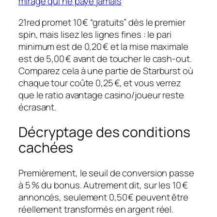
mirage qui ne paye jamais
21red promet 10 € “gratuits” dès le premier
spin, mais lisez les lignes fines : le pari
minimum est de 0,20 € et la mise maximale
est de 5,00 € avant de toucher le cash‑out.
Comparez cela à une partie de Starburst où
chaque tour coûte 0,25 €, et vous verrez
que le ratio avantage casino/joueur reste
écrasant.
Décryptage des conditions
cachées
Premièrement, le seuil de conversion passe
à 5 % du bonus. Autrement dit, sur les 10 €
annoncés, seulement 0,50 € peuvent être
réellement transformés en argent réel.