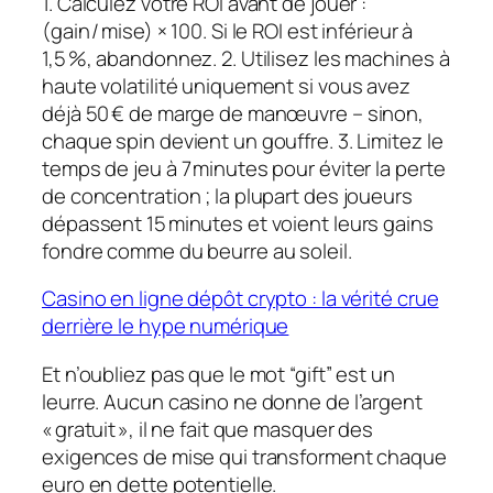
1. Calculez votre ROI avant de jouer :
(gain / mise) × 100. Si le ROI est inférieur à
1,5 %, abandonnez. 2. Utilisez les machines à
haute volatilité uniquement si vous avez
déjà 50 € de marge de manœuvre – sinon,
chaque spin devient un gouffre. 3. Limitez le
temps de jeu à 7 minutes pour éviter la perte
de concentration ; la plupart des joueurs
dépassent 15 minutes et voient leurs gains
fondre comme du beurre au soleil.
Casino en ligne dépôt crypto : la vérité crue
derrière le hype numérique
Et n’oubliez pas que le mot “gift” est un
leurre. Aucun casino ne donne de l’argent
« gratuit », il ne fait que masquer des
exigences de mise qui transforment chaque
euro en dette potentielle.