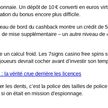
nnaie. Un dépôt de 10 € converti en euros virt
ation du bonus encore plus difficile.
leau de bord du cashback montre un crédit de 5 €
 de mise supplémentaire – un autre niveau de « g
 un calcul froid. Les 7signs casino free spins
joueurs devrait cocher avant d’investir son temp
 la vérité crue derrière les licences
er les dents, c’est la police des tailles de polic
 si on était en mission d’espionnage.