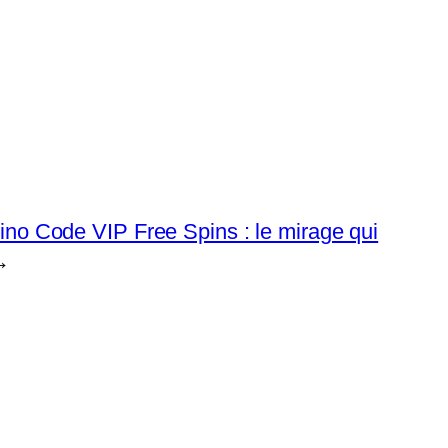
ino Code VIP Free Spins : le mirage qui
→