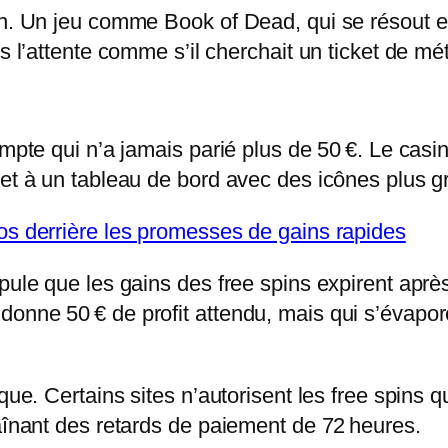
on. Un jeu comme Book of Dead, qui se résout en
s l’attente comme s’il cherchait un ticket de mé
mpte qui n’a jamais parié plus de 50 €. Le casin
et à un tableau de bord avec des icônes plus gr
os derrière les promesses de gains rapides
pule que les gains des free spins expirent après
donne 50 € de profit attendu, mais qui s’évap
que. Certains sites n’autorisent les free spins q
raînant des retards de paiement de 72 heures.