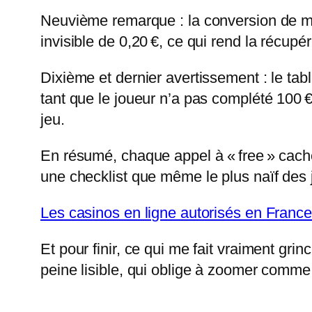
Neuvième remarque : la conversion de mo
invisible de 0,20 €, ce qui rend la récupér
Dixième et dernier avertissement : le tab
tant que le joueur n’a pas complété 100 €
jeu.
En résumé, chaque appel à « free » cache
une checklist que même le plus naïf des 
Les casinos en ligne autorisés en France :
Et pour finir, ce qui me fait vraiment grinc
peine lisible, qui oblige à zoomer comme