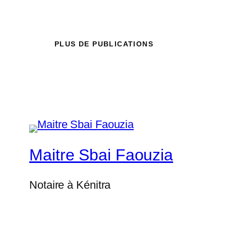
PLUS DE PUBLICATIONS
Maitre Sbai Faouzia
Notaire à Kénitra