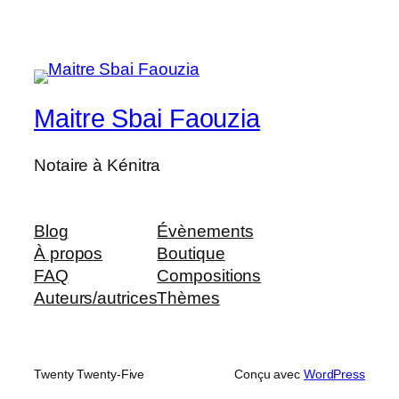
Maitre Sbai Faouzia
Notaire à Kénitra
Blog
Évènements
À propos
Boutique
FAQ
Compositions
Auteurs/autrices
Thèmes
Twenty Twenty-Five
Conçu avec
WordPress