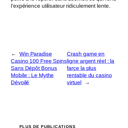
l’expérience utilisateur ridiculement lente.
←
Win Paradise
Crash game en
Casino 100 Free Spins
ligne argent réel : la
Sans Dépôt Bonus
farce la plus
Mobile : Le Mythe
rentable du casino
Dévoilé
virtuel
→
PLUS DE PUBLICATIONS