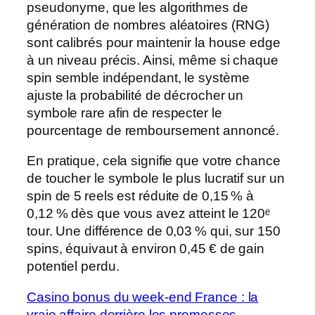
pseudonyme, que les algorithmes de
génération de nombres aléatoires (RNG)
sont calibrés pour maintenir la house edge
à un niveau précis. Ainsi, même si chaque
spin semble indépendant, le système
ajuste la probabilité de décrocher un
symbole rare afin de respecter le
pourcentage de remboursement annoncé.
En pratique, cela signifie que votre chance
de toucher le symbole le plus lucratif sur un
spin de 5 reels est réduite de 0,15 % à
0,12 % dès que vous avez atteint le 120ᵉ
tour. Une différence de 0,03 % qui, sur 150
spins, équivaut à environ 0,45 € de gain
potentiel perdu.
Casino bonus du week‑end France : la
vraie affaire derrière les promesses