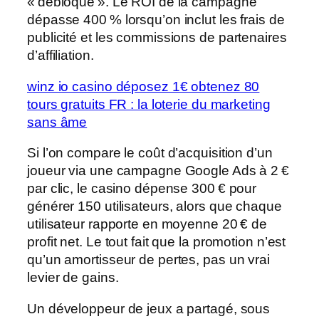
« débloqué ». Le ROI de la campagne
dépasse 400 % lorsqu’on inclut les frais de
publicité et les commissions de partenaires
d’affiliation.
winz io casino déposez 1€ obtenez 80
tours gratuits FR : la loterie du marketing
sans âme
Si l’on compare le coût d’acquisition d’un
joueur via une campagne Google Ads à 2 €
par clic, le casino dépense 300 € pour
générer 150 utilisateurs, alors que chaque
utilisateur rapporte en moyenne 20 € de
profit net. Le tout fait que la promotion n’est
qu’un amortisseur de pertes, pas un vrai
levier de gains.
Un développeur de jeux a partagé, sous