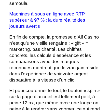
semoule.
Machines à sous en ligne avec RTP
supérieur à 97 % : la dure réalité des
joueurs avertis
En fin de compte, la promesse d’Alf Casino
n’est qu’une vieille rengaine : « gift » =
marketing, pas charité. Les chiffres
concrets, les calculs d’espérance et les
comparaisons avec des marques
reconnues montrent que le vrai gain réside
dans l’expérience de voir votre argent
disparaître à la vitesse d’un clic.
Et pour couronner le tout, le bouton « spin »
sur la page d’accueil est tellement petit, à
peine 12 px, que même avec une loupe on
peine à le repérer sans zoomer, ce qui rend