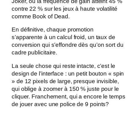
Joker, où la fréquence de gain atteint 45 %
contre 22 % sur les jeux à haute volatilité
comme Book of Dead.
En définitive, chaque promotion
s’apparente à un calcul froid, un taux de
conversion qui s’effondre dès qu’on sort du
cadre publicitaire.
La seule chose qui reste intacte, c’est le
design de l’interface : un petit bouton « spin
» de 12 pixels de large, presque invisible,
qui oblige à zoomer à 150 % juste pour le
cliquer. Franchement, qui a encore le temps
de jouer avec une police de 9 points?