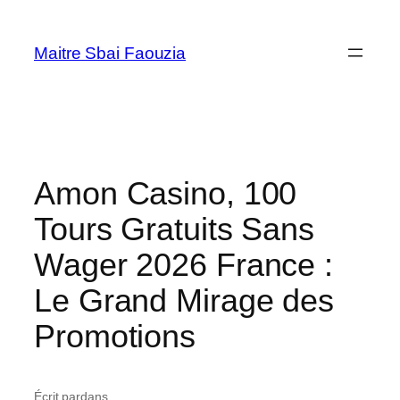
Aller
au
Maitre Sbai Faouzia
contenu
Amon Casino, 100
Tours Gratuits Sans
Wager 2026 France :
Le Grand Mirage des
Promotions
Écrit par
dans