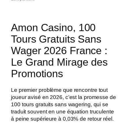
Amon Casino, 100
Tours Gratuits Sans
Wager 2026 France :
Le Grand Mirage des
Promotions
Le premier problème que rencontre tout
joueur avisé en 2026, c’est la promesse de
100 tours gratuits sans wagering, qui se
traduit souvent en une équation truculente
à peine supérieure à 0,03% de retour réel.