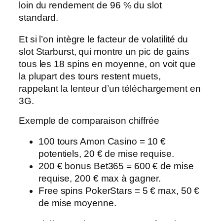
loin du rendement de 96 % du slot
standard.
Et si l’on intègre le facteur de volatilité du
slot Starburst, qui montre un pic de gains
tous les 18 spins en moyenne, on voit que
la plupart des tours restent muets,
rappelant la lenteur d’un téléchargement en
3G.
Exemple de comparaison chiffrée
100 tours Amon Casino = 10 €
potentiels, 20 € de mise requise.
200 € bonus Bet365 = 600 € de mise
requise, 200 € max à gagner.
Free spins PokerStars = 5 € max, 50 €
de mise moyenne.