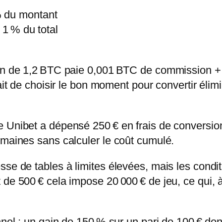
% du montant
 1 % du total
ain de 1,2 BTC paie 0,001 BTC de commission + 
fait de choisir le bon moment pour convertir éli
 Unibet a dépensé 250 € en frais de conversion
emaines sans calculer le coût cumulé.
sse de tables à limites élevées, mais les condi
 de 500 € cela impose 20 000 € de jeu, ce qui, 
onnel : un gain de 150 % sur un pari de 100 € d