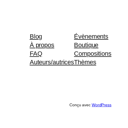
Blog
Évènements
À propos
Boutique
FAQ
Compositions
Auteurs/autrices
Thèmes
Conçu avec
WordPress