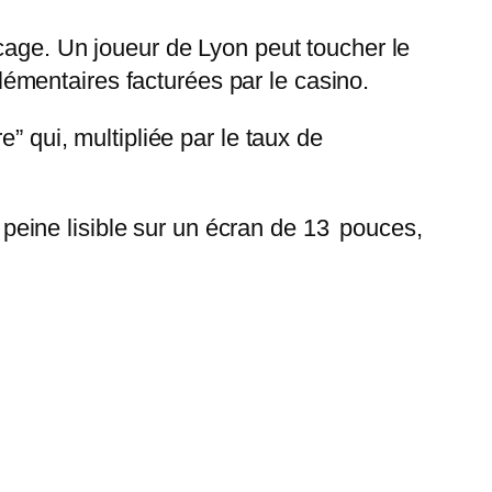
ocage. Un joueur de Lyon peut toucher le
émentaires facturées par le casino.
” qui, multipliée par le taux de
à peine lisible sur un écran de 13 pouces,