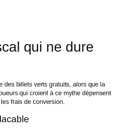
scal qui ne dure
des billets verts gratuits, alors que la
 joueurs qui croient à ce mythe dépensent
les frais de conversion.
lacable