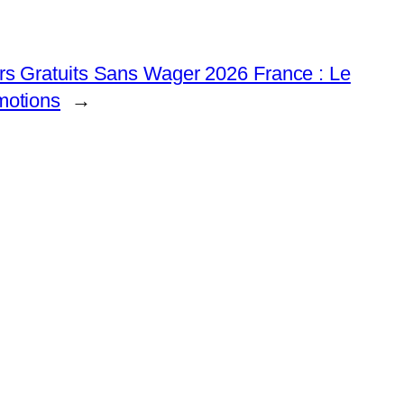
s Gratuits Sans Wager 2026 France : Le
motions
→