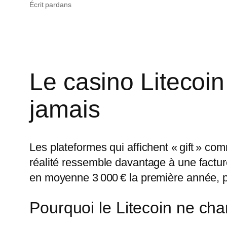
Écrit par
dans
Le casino Litecoin
jamais
Les plateformes qui affichent « gift » com
réalité ressemble davantage à une facture
en moyenne 3 000 € la première année, pou
Pourquoi le Litecoin ne ch