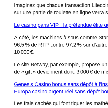
Imaginez que chaque transaction Litecoin
sur une partie de roulette en ligne verra
Le casino paris VIP : la prétendue élite 
À côté, les machines à sous comme Starbur
96,5 % de RTP contre 97,2 % sur d’autres 
10 000 €.
Le site Betway, par exemple, propose un 
de « gift » deviennent donc 3 000 € de mis
Genesis Casino bonus sans dépôt à l’inscr
Europa casino argent réel sans dépôt bonu
Les frais cachés qui font tiquer les math