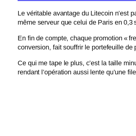
Le véritable avantage du Litecoin n’est 
même serveur que celui de Paris en 0,3 
En fin de compte, chaque promotion « free 
conversion, fait souffrir le portefeuille 
Ce qui me tape le plus, c’est la taille mi
rendant l’opération aussi lente qu’une file