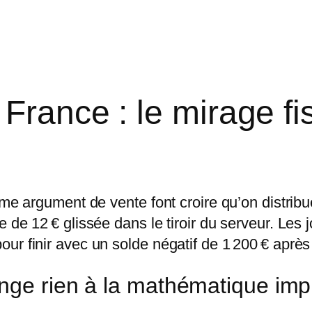
 France : le mirage fi
me argument de vente font croire qu’on distribue 
 de 12 € glissée dans le tiroir du serveur. Les
r finir avec un solde négatif de 1 200 € après 
ange rien à la mathématique imp