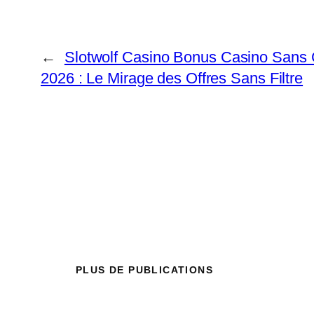
←
Slotwolf Casino Bonus Casino Sans 
2026 : Le Mirage des Offres Sans Filtre
PLUS DE PUBLICATIONS