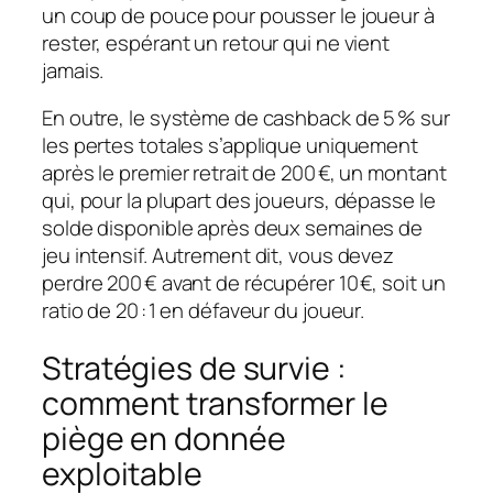
un coup de pouce pour pousser le joueur à
rester, espérant un retour qui ne vient
jamais.
En outre, le système de cashback de 5 % sur
les pertes totales s’applique uniquement
après le premier retrait de 200 €, un montant
qui, pour la plupart des joueurs, dépasse le
solde disponible après deux semaines de
jeu intensif. Autrement dit, vous devez
perdre 200 € avant de récupérer 10 €, soit un
ratio de 20 : 1 en défaveur du joueur.
Stratégies de survie :
comment transformer le
piège en donnée
exploitable