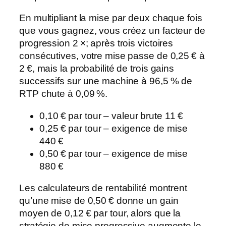
En multipliant la mise par deux chaque fois
que vous gagnez, vous créez un facteur de
progression 2 ×; après trois victoires
consécutives, votre mise passe de 0,25 € à
2 €, mais la probabilité de trois gains
successifs sur une machine à 96,5 % de
RTP chute à 0,09 %.
0,10 € par tour – valeur brute 11 €
0,25 € par tour – exigence de mise
440 €
0,50 € par tour – exigence de mise
880 €
Les calculateurs de rentabilité montrent
qu’une mise de 0,50 € donne un gain
moyen de 0,12 € par tour, alors que la
stratégie de mise progressive augmente le