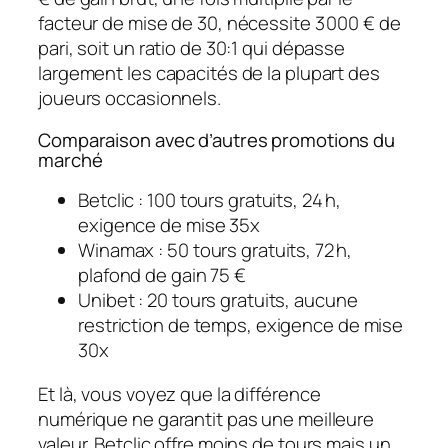
facteur de mise de 30, nécessite 3 000 € de
pari, soit un ratio de 30:1 qui dépasse
largement les capacités de la plupart des
joueurs occasionnels.
Comparaison avec d’autres promotions du
marché
Betclic : 100 tours gratuits, 24 h,
exigence de mise 35x
Winamax : 50 tours gratuits, 72 h,
plafond de gain 75 €
Unibet : 20 tours gratuits, aucune
restriction de temps, exigence de mise
30x
Et là, vous voyez que la différence
numérique ne garantit pas une meilleure
valeur. Betclic offre moins de tours mais un