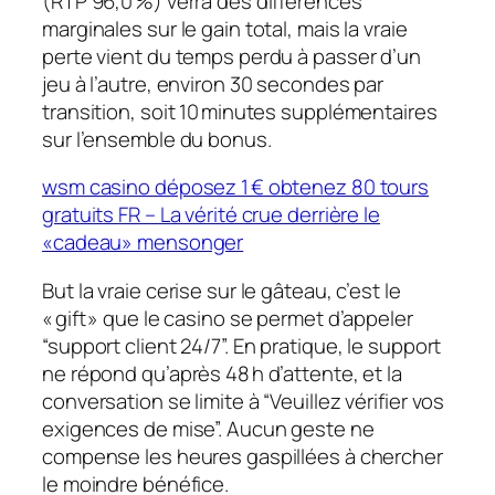
(RTP 96,0 %) verra des différences
marginales sur le gain total, mais la vraie
perte vient du temps perdu à passer d’un
jeu à l’autre, environ 30 secondes par
transition, soit 10 minutes supplémentaires
sur l’ensemble du bonus.
wsm casino déposez 1 € obtenez 80 tours
gratuits FR – La vérité crue derrière le
«cadeau» mensonger
But la vraie cerise sur le gâteau, c’est le
« gift » que le casino se permet d’appeler
“support client 24/7”. En pratique, le support
ne répond qu’après 48 h d’attente, et la
conversation se limite à “Veuillez vérifier vos
exigences de mise”. Aucun geste ne
compense les heures gaspillées à chercher
le moindre bénéfice.