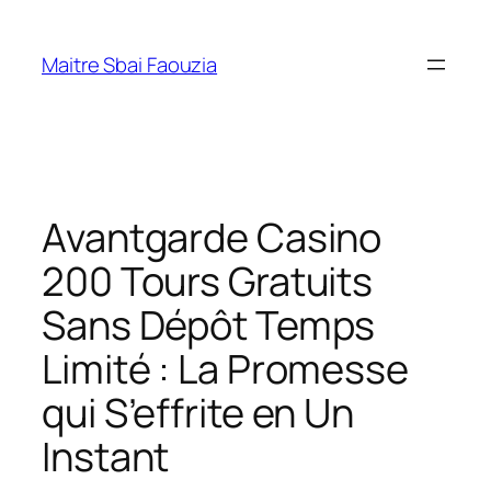
Maitre Sbai Faouzia
Avantgarde Casino
200 Tours Gratuits
Sans Dépôt Temps
Limité : La Promesse
qui S’effrite en Un
Instant