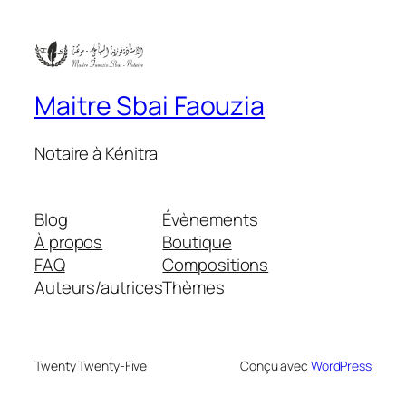
Maitre Sbai Faouzia
Notaire à Kénitra
Blog
Évènements
À propos
Boutique
FAQ
Compositions
Auteurs/autrices
Thèmes
Twenty Twenty-Five
Conçu avec
WordPress