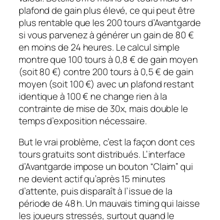
plafond de gain plus élevé, ce qui peut être
plus rentable que les 200 tours d’Avantgarde
si vous parvenez à générer un gain de 80 €
en moins de 24 heures. Le calcul simple
montre que 100 tours à 0,8 € de gain moyen
(soit 80 €) contre 200 tours à 0,5 € de gain
moyen (soit 100 €) avec un plafond restant
identique à 100 € ne change rien à la
contrainte de mise de 30x, mais double le
temps d’exposition nécessaire.
But le vrai problème, c’est la façon dont ces
tours gratuits sont distribués. L’interface
d’Avantgarde impose un bouton “Claim” qui
ne devient actif qu’après 15 minutes
d’attente, puis disparaît à l’issue de la
période de 48 h. Un mauvais timing qui laisse
les joueurs stressés, surtout quand le