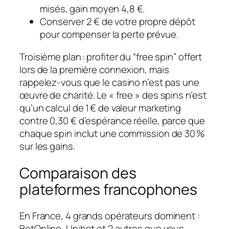
misés, gain moyen 4,8 €.
Conserver 2 € de votre propre dépôt
pour compenser la perte prévue.
Troisième plan : profiter du “free spin” offert
lors de la première connexion, mais
rappelez-vous que le casino n’est pas une
œuvre de charité. Le « free » des spins n’est
qu’un calcul de 1 € de valeur marketing
contre 0,30 € d’espérance réelle, parce que
chaque spin inclut une commission de 30 %
sur les gains.
Comparaison des
plateformes francophones
En France, 4 grands opérateurs dominent :
BetOnline, Unibet et 2 autres que vous