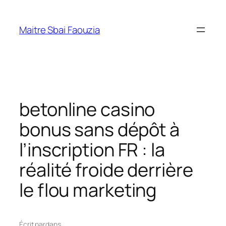
Maitre Sbai Faouzia
betonline casino
bonus sans dépôt à
l’inscription FR : la
réalité froide derrière
le flou marketing
Écrit par
dans