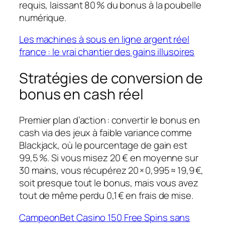
requis, laissant 80 % du bonus à la poubelle
numérique.
Les machines à sous en ligne argent réel
france : le vrai chantier des gains illusoires
Stratégies de conversion de
bonus en cash réel
Premier plan d’action : convertir le bonus en
cash via des jeux à faible variance comme
Blackjack, où le pourcentage de gain est
99,5 %. Si vous misez 20 € en moyenne sur
30 mains, vous récupérez 20 × 0,995 ≈ 19,9 €,
soit presque tout le bonus, mais vous avez
tout de même perdu 0,1 € en frais de mise.
CampeonBet Casino 150 Free Spins sans