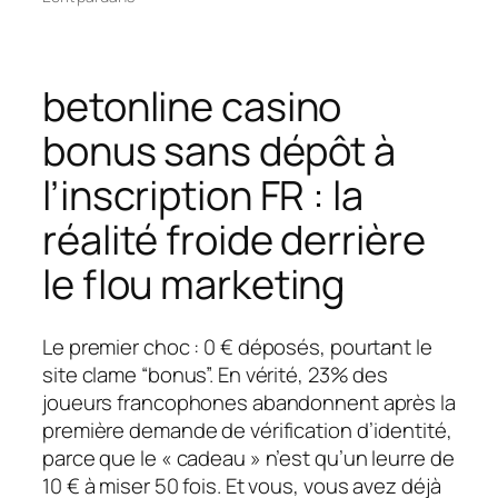
betonline casino
bonus sans dépôt à
l’inscription FR : la
réalité froide derrière
le flou marketing
Le premier choc : 0 € déposés, pourtant le
site clame “bonus”. En vérité, 23% des
joueurs francophones abandonnent après la
première demande de vérification d’identité,
parce que le « cadeau » n’est qu’un leurre de
10 € à miser 50 fois. Et vous, vous avez déjà