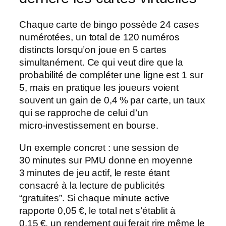
Chaque carte de bingo possède 24 cases
numérotées, un total de 120 numéros
distincts lorsqu’on joue en 5 cartes
simultanément. Ce qui veut dire que la
probabilité de compléter une ligne est 1 sur
5, mais en pratique les joueurs voient
souvent un gain de 0,4 % par carte, un taux
qui se rapproche de celui d’un
micro‑investissement en bourse.
Un exemple concret : une session de
30 minutes sur PMU donne en moyenne
3 minutes de jeu actif, le reste étant
consacré à la lecture de publicités
“gratuites”. Si chaque minute active
rapporte 0,05 €, le total net s’établit à
0,15 €, un rendement qui ferait rire même le