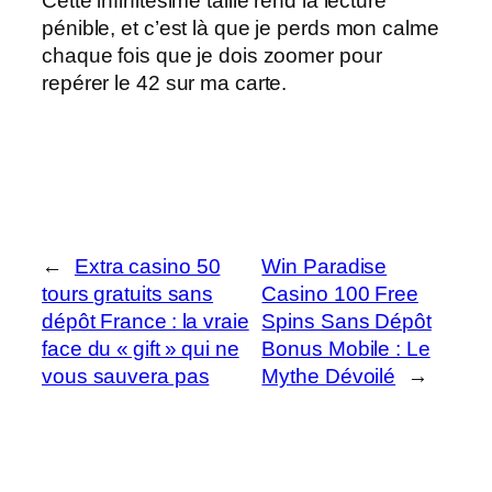
Cette infinitésime taille rend la lecture
pénible, et c’est là que je perds mon calme
chaque fois que je dois zoomer pour
repérer le 42 sur ma carte.
←
Extra casino 50
Win Paradise
tours gratuits sans
Casino 100 Free
dépôt France : la vraie
Spins Sans Dépôt
face du « gift » qui ne
Bonus Mobile : Le
vous sauvera pas
Mythe Dévoilé
→