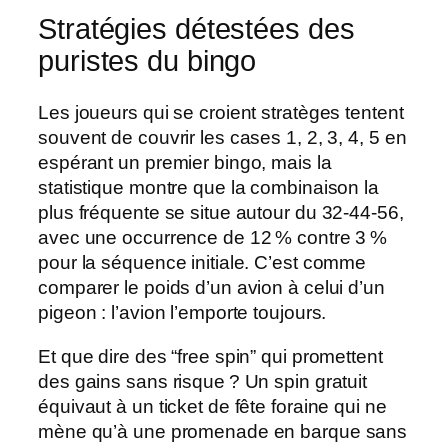
Stratégies détestées des
puristes du bingo
Les joueurs qui se croient stratèges tentent
souvent de couvrir les cases 1, 2, 3, 4, 5 en
espérant un premier bingo, mais la
statistique montre que la combinaison la
plus fréquente se situe autour du 32‑44‑56,
avec une occurrence de 12 % contre 3 %
pour la séquence initiale. C’est comme
comparer le poids d’un avion à celui d’un
pigeon : l’avion l’emporte toujours.
Et que dire des “free spin” qui promettent
des gains sans risque ? Un spin gratuit
équivaut à un ticket de fête foraine qui ne
mène qu’à une promenade en barque sans