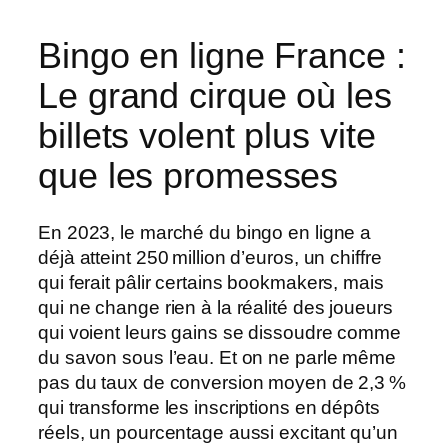
Bingo en ligne France :
Le grand cirque où les
billets volent plus vite
que les promesses
En 2023, le marché du bingo en ligne a
déjà atteint 250 million d’euros, un chiffre
qui ferait pâlir certains bookmakers, mais
qui ne change rien à la réalité des joueurs
qui voient leurs gains se dissoudre comme
du savon sous l’eau. Et on ne parle même
pas du taux de conversion moyen de 2,3 %
qui transforme les inscriptions en dépôts
réels, un pourcentage aussi excitant qu’un