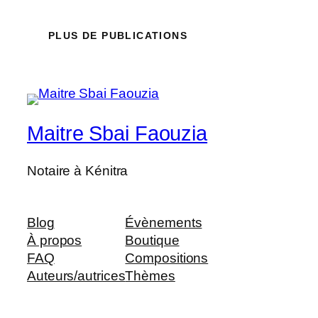
PLUS DE PUBLICATIONS
Maitre Sbai Faouzia
Notaire à Kénitra
Blog
Évènements
À propos
Boutique
FAQ
Compositions
Auteurs/autrices
Thèmes