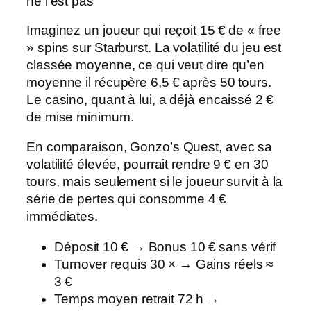
ne l’est pas
Imaginez un joueur qui reçoit 15 € de « free
» spins sur Starburst. La volatilité du jeu est
classée moyenne, ce qui veut dire qu’en
moyenne il récupère 6,5 € après 50 tours.
Le casino, quant à lui, a déjà encaissé 2 €
de mise minimum.
En comparaison, Gonzo’s Quest, avec sa
volatilité élevée, pourrait rendre 9 € en 30
tours, mais seulement si le joueur survit à la
série de pertes qui consomme 4 €
immédiates.
Déposit 10 € → Bonus 10 € sans vérif
Turnover requis 30 × → Gains réels ≈
3 €
Temps moyen retrait 72 h →