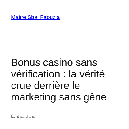
Aller
au
Maitre Sbai Faouzia
contenu
Bonus casino sans
vérification : la vérité
crue derrière le
marketing sans gêne
Écrit par
dans