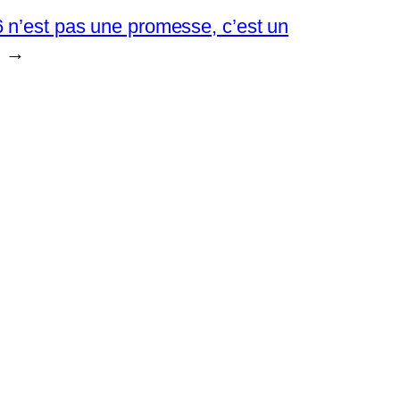
6 n’est pas une promesse, c’est un
→