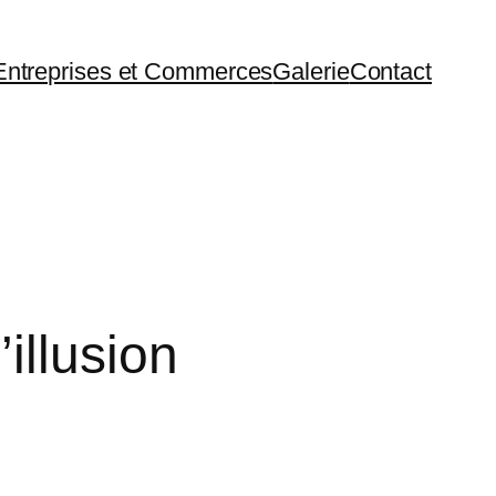
Entreprises et Commerces
Galerie
Contact
illusion