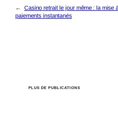
←
Casino retrait le jour même : la mise
paiements instantanés
PLUS DE PUBLICATIONS