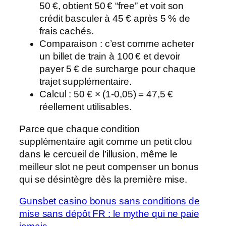
50 €, obtient 50 € “free” et voit son
crédit basculer à 45 € après 5 % de
frais cachés.
Comparaison : c’est comme acheter
un billet de train à 100 € et devoir
payer 5 € de surcharge pour chaque
trajet supplémentaire.
Calcul : 50 € × (1‑0,05) = 47,5 €
réellement utilisables.
Parce que chaque condition
supplémentaire agit comme un petit clou
dans le cercueil de l’illusion, même le
meilleur slot ne peut compenser un bonus
qui se désintègre dès la première mise.
Gunsbet casino bonus sans conditions de
mise sans dépôt FR : le mythe qui ne paie