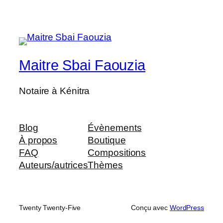
Maitre Sbai Faouzia
Notaire à Kénitra
Blog
Évènements
À propos
Boutique
FAQ
Compositions
Auteurs/autrices
Thèmes
Twenty Twenty-Five
Conçu avec
WordPress