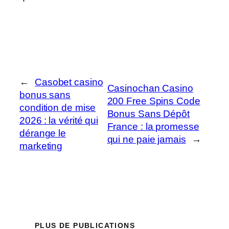
←
Casobet casino
Casinochan Casino
bonus sans
200 Free Spins Code
condition de mise
Bonus Sans Dépôt
2026 : la vérité qui
France : la promesse
dérange le
qui ne paie jamais
→
marketing
PLUS DE PUBLICATIONS