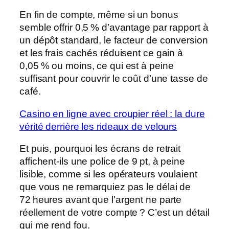
En fin de compte, même si un bonus
semble offrir 0,5 % d’avantage par rapport à
un dépôt standard, le facteur de conversion
et les frais cachés réduisent ce gain à
0,05 % ou moins, ce qui est à peine
suffisant pour couvrir le coût d’une tasse de
café.
Casino en ligne avec croupier réel : la dure
vérité derrière les rideaux de velours
Et puis, pourquoi les écrans de retrait
affichent-ils une police de 9 pt, à peine
lisible, comme si les opérateurs voulaient
que vous ne remarquiez pas le délai de
72 heures avant que l’argent ne parte
réellement de votre compte ? C’est un détail
qui me rend fou.