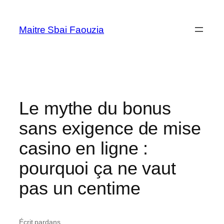
Aller
au
Maitre Sbai Faouzia
contenu
Le mythe du bonus
sans exigence de mise
casino en ligne :
pourquoi ça ne vaut
pas un centime
Écrit par
dans