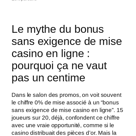
Le mythe du bonus
sans exigence de mise
casino en ligne :
pourquoi ça ne vaut
pas un centime
Dans le salon des promos, on voit souvent
le chiffre 0% de mise associé à un “bonus
sans exigence de mise casino en ligne”. 15
joueurs sur 20, déjà, confondent ce chiffre
avec une vraie opportunité, comme si le
casino distribuait des pièces d’or. Mais la