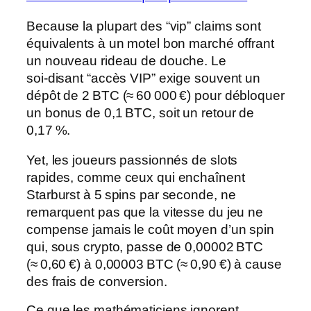
Because la plupart des “vip” claims sont
équivalents à un motel bon marché offrant
un nouveau rideau de douche. Le
soi‑disant “accès VIP” exige souvent un
dépôt de 2 BTC (≈ 60 000 €) pour débloquer
un bonus de 0,1 BTC, soit un retour de
0,17 %.
Yet, les joueurs passionnés de slots
rapides, comme ceux qui enchaînent
Starburst à 5 spins par seconde, ne
remarquent pas que la vitesse du jeu ne
compense jamais le coût moyen d’un spin
qui, sous crypto, passe de 0,00002 BTC
(≈ 0,60 €) à 0,00003 BTC (≈ 0,90 €) à cause
des frais de conversion.
Ce que les mathématiciens ignorent