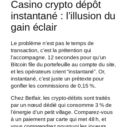
Casino crypto dépôt
instantané : l’illusion du
gain éclair
Le problème n’est pas le temps de
transaction, c’est la prétention qui
l’accompagne. 12 secondes pour qu’un
Bitcoin file du portefeuille au compte du site,
et les opérateurs crient “instantané”. Or,
instantané, c’est juste un prétexte pour
gonfler les commissions de 0,15 %.
Chez Betfair, les crypto‑débits sont traités
par un nœud dédié qui consomme 3 % de
l’énergie d’un petit village. Comparez‑vous
à un paiement par carte qui met 48 h, et
vous comprendrez pourquoi les joueurs