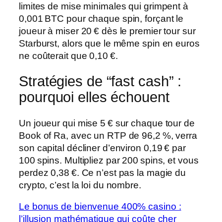
limites de mise minimales qui grimpent à
0,001 BTC pour chaque spin, forçant le
joueur à miser 20 € dès le premier tour sur
Starburst, alors que le même spin en euros
ne coûterait que 0,10 €.
Stratégies de “fast cash” :
pourquoi elles échouent
Un joueur qui mise 5 € sur chaque tour de
Book of Ra, avec un RTP de 96,2 %, verra
son capital décliner d’environ 0,19 € par
100 spins. Multipliez par 200 spins, et vous
perdez 0,38 €. Ce n’est pas la magie du
crypto, c’est la loi du nombre.
Le bonus de bienvenue 400% casino :
l’illusion mathématique qui coûte cher