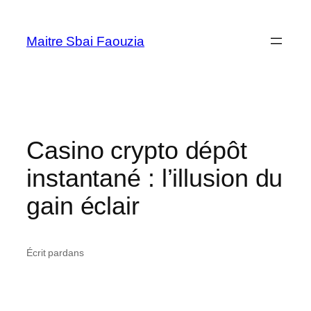
Maitre Sbai Faouzia
Casino crypto dépôt
instantané : l’illusion du
gain éclair
Écrit par
dans