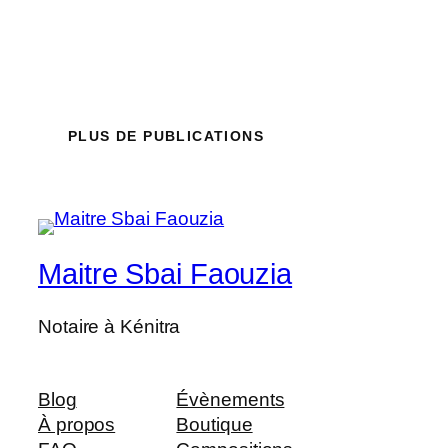
PLUS DE PUBLICATIONS
Maitre Sbai Faouzia
Notaire à Kénitra
Blog
Évènements
À propos
Boutique