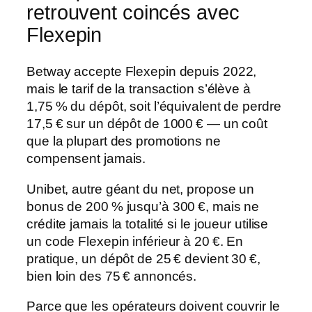
retrouvent coincés avec
Flexepin
Betway accepte Flexepin depuis 2022,
mais le tarif de la transaction s’élève à
1,75 % du dépôt, soit l’équivalent de perdre
17,5 € sur un dépôt de 1000 € — un coût
que la plupart des promotions ne
compensent jamais.
Unibet, autre géant du net, propose un
bonus de 200 % jusqu’à 300 €, mais ne
crédite jamais la totalité si le joueur utilise
un code Flexepin inférieur à 20 €. En
pratique, un dépôt de 25 € devient 30 €,
bien loin des 75 € annoncés.
Parce que les opérateurs doivent couvrir le