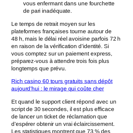
vous enfermant dans une fourchette
de pari inadéquate.
Le temps de retrait moyen sur les
plateformes françaises tourne autour de
48 h, mais le délai réel avoisine parfois 72 h
en raison de la vérification d’identité. Si
vous comptez sur un paiement express,
préparez-vous à attendre trois fois plus
longtemps que prévu.
Rich casino 60 tours gratuits sans dépôt
aujourd’hui : le mirage qui coûte cher
Et quand le support client répond avec un
script de 30 secondes, il est plus efficace
de lancer un ticket de réclamation que
d’espérer obtenir un vrai éclaircissement.
Les statistiques montrent que 73 % des