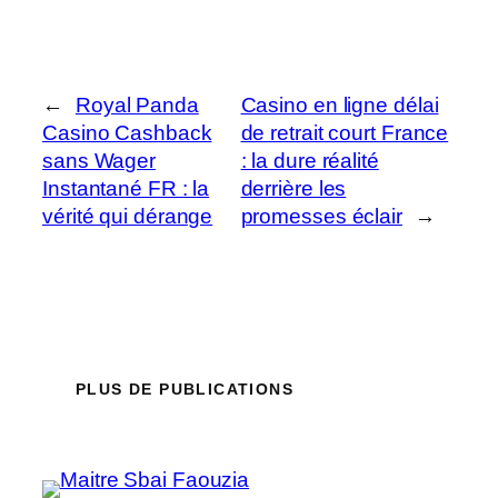
←
Royal Panda
Casino en ligne délai
Casino Cashback
de retrait court France
sans Wager
: la dure réalité
Instantané FR : la
derrière les
vérité qui dérange
promesses éclair
→
PLUS DE PUBLICATIONS