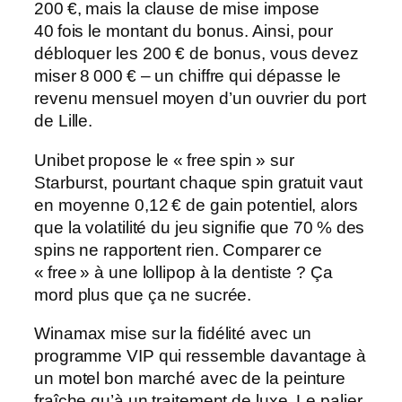
200 €, mais la clause de mise impose
40 fois le montant du bonus. Ainsi, pour
débloquer les 200 € de bonus, vous devez
miser 8 000 € – un chiffre qui dépasse le
revenu mensuel moyen d’un ouvrier du port
de Lille.
Unibet propose le « free spin » sur
Starburst, pourtant chaque spin gratuit vaut
en moyenne 0,12 € de gain potentiel, alors
que la volatilité du jeu signifie que 70 % des
spins ne rapportent rien. Comparer ce
« free » à une lollipop à la dentiste ? Ça
mord plus que ça ne sucrée.
Winamax mise sur la fidélité avec un
programme VIP qui ressemble davantage à
un motel bon marché avec de la peinture
fraîche qu’à un traitement de luxe. Le palier