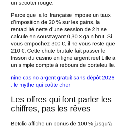
un scooter rouge.
Parce que la loi française impose un taux
d’imposition de 30 % sur les gains, la
rentabilité nette d’une session de 2 h se
calcule en soustrayant 0,30 × gain brut. Si
vous empochez 300 €, il ne vous reste que
210 €. Cette chute brutale fait passer le
frisson du casino en ligne argent réel Lille à
un simple compte à rebours de portefeuille.
nine casino argent gratuit sans dépôt 2026
: le mythe qui coûte cher
Les offres qui font parler les
chiffres, pas les rêves
Betclic affiche un bonus de 100 % jusqu’à