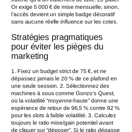
Or exige 5 000 € de mise mensuelle; sinon,
l’accès devient un simple badge décoratif
sans aucune réelle influence sur les cotes.
Stratégies pragmatiques
pour éviter les pièges du
marketing
1. Fixez un budget strict de 75 €, et ne
dépassez jamais le 20 % de ce plafond en
une seule session. 2. Sélectionnez des
machines à sous comme Gonzo’s Quest,
où la volatilité “moyenne‑haute” donne une
espérance de retour de 96,5 % contre 92 %
pour les slots à faible volatilité. 3. Calculez
toujours le ratio mise/gain potentiel avant
de cliquer sur “déposer”. Si le ratio dépasse