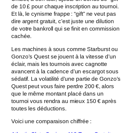
de 10 £ pour chaque inscription au tournoi.
Et là, le cynisme frappe : “gift” ne veut pas
dire argent gratuit, c’est juste une dilution
de votre bankroll qui se finit en commission
cachée.
Les machines à sous comme Starburst ou
Gonzo’s Quest se jouent à la vitesse d’un
éclair, mais les tournois avec cagnotte
avancent à la cadence d’un escargot sous
sédatif. La volatilité d’une partie de Gonzo’s
Quest peut vous faire perdre 200 €, alors
que le même montant placé dans un
tournoi vous rendra au mieux 150 € après
toutes les déductions.
Voici une comparaison chiffrée :