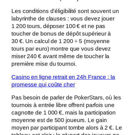
Les conditions d’éligibilité sont souvent un
labyrinthe de clauses : vous devez jouer
1 200 tours, déposer 100 € et ne pas
toucher de bonus de dépôt supérieur à
30 €. Un calcul de 1 200 ÷ 5 (moyenne
tours par euro) montre que vous devez
miser 240 € avant même de toucher la
première mise du tournoi.
Casino en ligne retrait en 24h France : la
promesse qui coûte cher
Pas besoin de parler de PokerStars, où les
tournois à entrée libre offrent parfois une
cagnotte de 1 000 €, mais la participation
moyenne est de 500 joueurs. Le gain
moyen par participant tombe alors à 2 €. Le