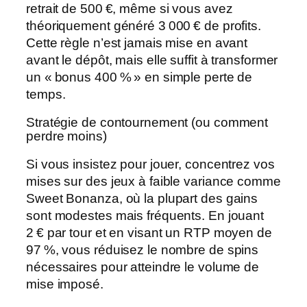
retrait de 500 €, même si vous avez
théoriquement généré 3 000 € de profits.
Cette règle n’est jamais mise en avant
avant le dépôt, mais elle suffit à transformer
un « bonus 400 % » en simple perte de
temps.
Stratégie de contournement (ou comment
perdre moins)
Si vous insistez pour jouer, concentrez vos
mises sur des jeux à faible variance comme
Sweet Bonanza, où la plupart des gains
sont modestes mais fréquents. En jouant
2 € par tour et en visant un RTP moyen de
97 %, vous réduisez le nombre de spins
nécessaires pour atteindre le volume de
mise imposé.