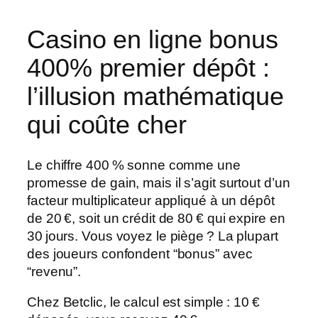
Casino en ligne bonus
400% premier dépôt :
l’illusion mathématique
qui coûte cher
Le chiffre 400 % sonne comme une
promesse de gain, mais il s’agit surtout d’un
facteur multiplicateur appliqué à un dépôt
de 20 €, soit un crédit de 80 € qui expire en
30 jours. Vous voyez le piège ? La plupart
des joueurs confondent “bonus” avec
“revenu”.
Chez Betclic, le calcul est simple : 10 €