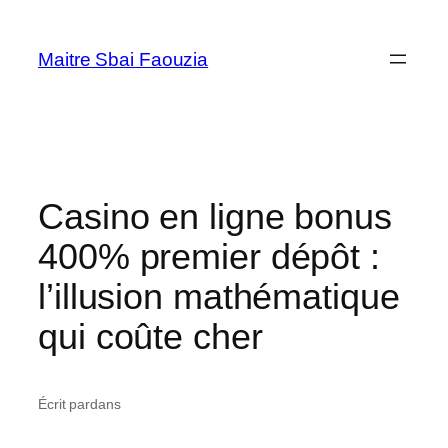
Maitre Sbai Faouzia
Casino en ligne bonus
400% premier dépôt :
l’illusion mathématique
qui coûte cher
Écrit par
dans