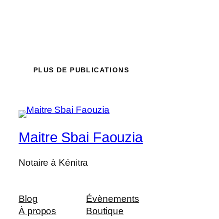
PLUS DE PUBLICATIONS
Maitre Sbai Faouzia
Notaire à Kénitra
Blog
Évènements
À propos
Boutique