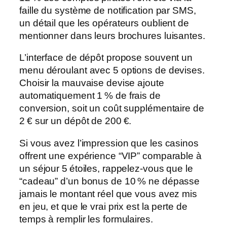
faille du système de notification par SMS,
un détail que les opérateurs oublient de
mentionner dans leurs brochures luisantes.
L’interface de dépôt propose souvent un
menu déroulant avec 5 options de devises.
Choisir la mauvaise devise ajoute
automatiquement 1 % de frais de
conversion, soit un coût supplémentaire de
2 € sur un dépôt de 200 €.
Si vous avez l’impression que les casinos
offrent une expérience “VIP” comparable à
un séjour 5 étoiles, rappelez-vous que le
“cadeau” d’un bonus de 10 % ne dépasse
jamais le montant réel que vous avez mis
en jeu, et que le vrai prix est la perte de
temps à remplir les formulaires.