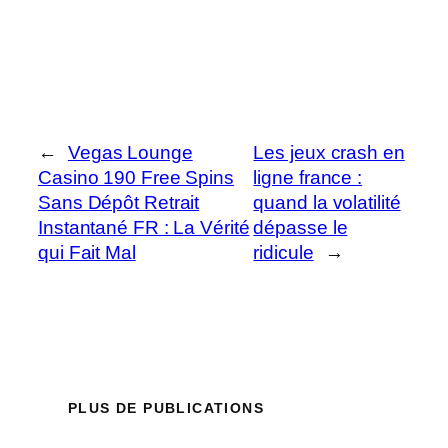
←
Vegas Lounge
Les jeux crash en
Casino 190 Free Spins
ligne france :
Sans Dépôt Retrait
quand la volatilité
Instantané FR : La Vérité
dépasse le
qui Fait Mal
ridicule
→
PLUS DE PUBLICATIONS