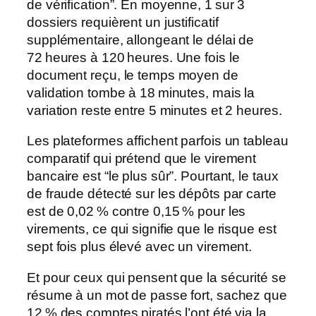
de vérification”. En moyenne, 1 sur 3
dossiers requièrent un justificatif
supplémentaire, allongeant le délai de
72 heures à 120 heures. Une fois le
document reçu, le temps moyen de
validation tombe à 18 minutes, mais la
variation reste entre 5 minutes et 2 heures.
Les plateformes affichent parfois un tableau
comparatif qui prétend que le virement
bancaire est “le plus sûr”. Pourtant, le taux
de fraude détecté sur les dépôts par carte
est de 0,02 % contre 0,15 % pour les
virements, ce qui signifie que le risque est
sept fois plus élevé avec un virement.
Et pour ceux qui pensent que la sécurité se
résume à un mot de passe fort, sachez que
12 % des comptes piratés l’ont été via la