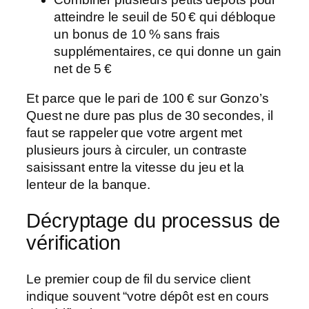
atteindre le seuil de 50 € qui débloque
un bonus de 10 % sans frais
supplémentaires, ce qui donne un gain
net de 5 €
Et parce que le pari de 100 € sur Gonzo’s
Quest ne dure pas plus de 30 secondes, il
faut se rappeler que votre argent met
plusieurs jours à circuler, un contraste
saisissant entre la vitesse du jeu et la
lenteur de la banque.
Décryptage du processus de
vérification
Le premier coup de fil du service client
indique souvent “votre dépôt est en cours