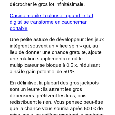
décrocher le gros lot infinitésimale.
Casino mobile Toulouse : quand le turf
digital se transforme en cauchemar
portable
Une petite astuce de développeur : les jeux
intègrent souvent un « free spin » qui, au
lieu de donner une chance gratuite, ajoute
une rotation supplémentaire où le
multiplicateur se bloque à 0,5 x, réduisant
ainsi le gain potentiel de 50 %.
En définitive, la plupart des gros jackpots
sont un leurre : ils attirent les gros
dépensiers, prélèvent les frais, puis
redistribuent le rien. Vous pensez peut-être
que la chance vous sourira après 500 € de
mise, mais les chiffres montrent le contraire.