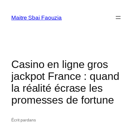
Aller
au
Maitre Sbai Faouzia
contenu
Casino en ligne gros
jackpot France : quand
la réalité écrase les
promesses de fortune
Écrit par
dans