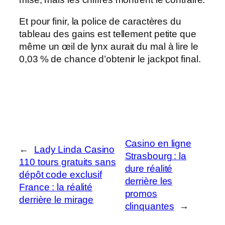
Et pour finir, la police de caractères du
tableau des gains est tellement petite que
même un œil de lynx aurait du mal à lire le
0,03 % de chance d’obtenir le jackpot final.
Casino en ligne
←
Lady Linda Casino
Strasbourg : la
110 tours gratuits sans
dure réalité
dépôt code exclusif
derrière les
France : la réalité
promos
derrière le mirage
clinquantes
→