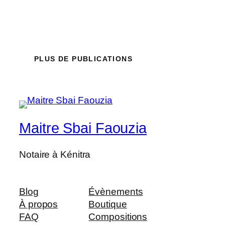
PLUS DE PUBLICATIONS
Maitre Sbai Faouzia
Notaire à Kénitra
Blog
Évènements
À propos
Boutique
FAQ
Compositions