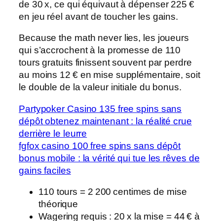
de 30 x, ce qui équivaut à dépenser 225 €
en jeu réel avant de toucher les gains.
Because the math never lies, les joueurs
qui s’accrochent à la promesse de 110
tours gratuits finissent souvent par perdre
au moins 12 € en mise supplémentaire, soit
le double de la valeur initiale du bonus.
Partypoker Casino 135 free spins sans
dépôt obtenez maintenant : la réalité crue
derrière le leurre
fgfox casino 100 free spins sans dépôt
bonus mobile : la vérité qui tue les rêves de
gains faciles
110 tours = 2 200 centimes de mise
théorique
Wagering requis : 20 x la mise = 44 € à