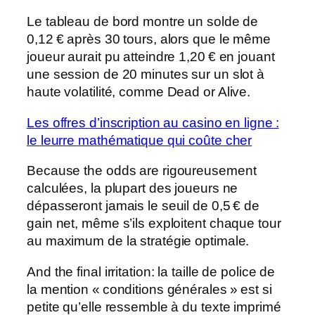
Le tableau de bord montre un solde de
0,12 € après 30 tours, alors que le même
joueur aurait pu atteindre 1,20 € en jouant
une session de 20 minutes sur un slot à
haute volatilité, comme Dead or Alive.
Les offres d’inscription au casino en ligne :
le leurre mathématique qui coûte cher
Because the odds are rigoureusement
calculées, la plupart des joueurs ne
dépasseront jamais le seuil de 0,5 € de
gain net, même s’ils exploitent chaque tour
au maximum de la stratégie optimale.
And the final irritation: la taille de police de
la mention « conditions générales » est si
petite qu’elle ressemble à du texte imprimé