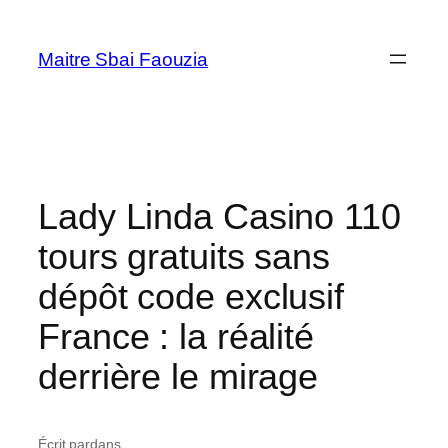
Aller
au
Maitre Sbai Faouzia
contenu
Lady Linda Casino 110
tours gratuits sans
dépôt code exclusif
France : la réalité
derrière le mirage
Écrit par
dans