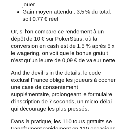
jouer
Gain moyen attendu : 3,5 % du total,
soit 0,77 € réel
Or, si l’on compare ce rendement à un
dépôt de 10 € sur PokerStars, où la
conversion en cash est de 1,5 % après 5 x
le wagering, on voit que le bonus gratuit
n’est qu’un leurre de 0,09 € de valeur nette.
And the devil is in the details: le code
exclusif France oblige les joueurs à cocher
une case de consentement
supplémentaire, prolongeant le formulaire
d’inscription de 7 seconds, un micro‑délai
qui décourage les plus pressés.
Dans la pratique, les 110 tours gratuits se
transforment rapidement en 110 occasions