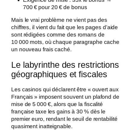
700 € pour 20 € de bonus
Mais le vrai problème ne vient pas des
chiffres, il vient du fait que les pages d’aide
sont rédigées comme des romans de
10 000 mots, où chaque paragraphe cache
un nouveau frais caché.
Le labyrinthe des restrictions
géographiques et fiscales
Les casinos qui déclarent être « ouvert aux
Français » imposent souvent un plafond de
mise de 5 000 €, alors que la fiscalité
française taxe les gains à 30 % dès le
premier euro, rendant le seuil de rentabilité
quasiment inatteignable.