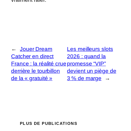
←
Jouer Dream
Les meilleurs slots
Catcher en direct
2026 : quand la
France : la réalité crue
promesse “VIP”
derrière le tourbillon
devient un piège de
de la « gratuité »
3 % de marge
→
PLUS DE PUBLICATIONS