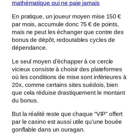
mathématique qui ne paie jamais
En pratique, un joueur moyen mise 150 €
par mois, accumule donc 75 € de points,
mais ne peut les échanger que contre des
bonus de dépôt, redoutables cycles de
dépendance.
Le seul moyen d’échapper à ce cercle
vicieux consiste à choisir des plateformes
où les conditions de mise sont inférieures à
20x, comme certains sites suédois, bien
que cela réduise drastiquement le montant
du bonus.
But la réalité reste que chaque “VIP” offert
par le casino est aussi utile qu’une bouée
gonflable dans un ouragan.