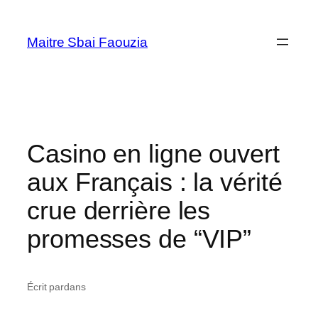
Aller
au
Maitre Sbai Faouzia
contenu
Casino en ligne ouvert
aux Français : la vérité
crue derrière les
promesses de “VIP”
Écrit par
dans