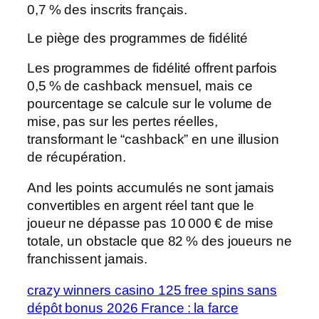
0,7 % des inscrits français.
Le piège des programmes de fidélité
Les programmes de fidélité offrent parfois
0,5 % de cashback mensuel, mais ce
pourcentage se calcule sur le volume de
mise, pas sur les pertes réelles,
transformant le “cashback” en une illusion
de récupération.
And les points accumulés ne sont jamais
convertibles en argent réel tant que le
joueur ne dépasse pas 10 000 € de mise
totale, un obstacle que 82 % des joueurs ne
franchissent jamais.
crazy winners casino 125 free spins sans
dépôt bonus 2026 France : la farce