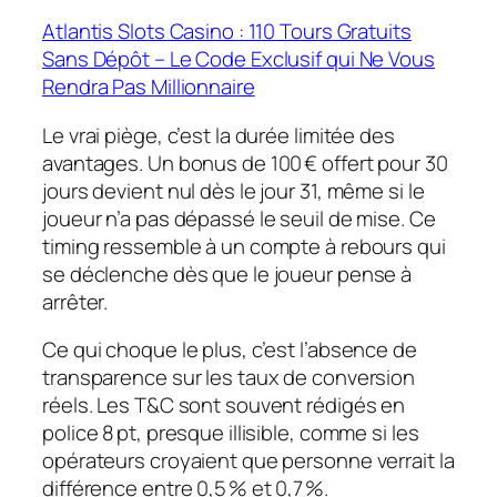
Atlantis Slots Casino : 110 Tours Gratuits
Sans Dépôt – Le Code Exclusif qui Ne Vous
Rendra Pas Millionnaire
Le vrai piège, c’est la durée limitée des
avantages. Un bonus de 100 € offert pour 30
jours devient nul dès le jour 31, même si le
joueur n’a pas dépassé le seuil de mise. Ce
timing ressemble à un compte à rebours qui
se déclenche dès que le joueur pense à
arrêter.
Ce qui choque le plus, c’est l’absence de
transparence sur les taux de conversion
réels. Les T&C sont souvent rédigés en
police 8 pt, presque illisible, comme si les
opérateurs croyaient que personne verrait la
différence entre 0,5 % et 0,7 %.