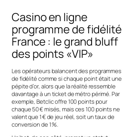
Casino en ligne
programme de fidélité
France : le grand bluff
des points «VIP»
Les opérateurs balancent des programmes
de fidélité comme si chaque point était une
pépite d’or, alors que la réalité ressemble
davantage à un ticket de métro périmé. Par
exemple, Betclic offre 100 points pour
chaque 50 € misés, mais ces 100 points ne
valent que 1 € de jeu réel, soit un taux de
conversion de 1 %.