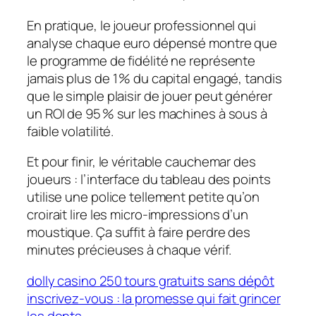
En pratique, le joueur professionnel qui
analyse chaque euro dépensé montre que
le programme de fidélité ne représente
jamais plus de 1 % du capital engagé, tandis
que le simple plaisir de jouer peut générer
un ROI de 95 % sur les machines à sous à
faible volatilité.
Et pour finir, le véritable cauchemar des
joueurs : l’interface du tableau des points
utilise une police tellement petite qu’on
croirait lire les micro‑impressions d’un
moustique. Ça suffit à faire perdre des
minutes précieuses à chaque vérif.
dolly casino 250 tours gratuits sans dépôt
inscrivez-vous : la promesse qui fait grincer
les dents