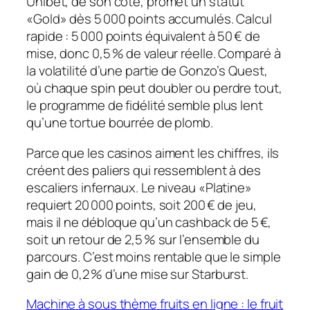
Unibet, de son côté, promet un statut
«Gold» dès 5 000 points accumulés. Calcul
rapide : 5 000 points équivalent à 50 € de
mise, donc 0,5 % de valeur réelle. Comparé à
la volatilité d’une partie de Gonzo’s Quest,
où chaque spin peut doubler ou perdre tout,
le programme de fidélité semble plus lent
qu’une tortue bourrée de plomb.
Parce que les casinos aiment les chiffres, ils
créent des paliers qui ressemblent à des
escaliers infernaux. Le niveau «Platine»
requiert 20 000 points, soit 200 € de jeu,
mais il ne débloque qu’un cashback de 5 €,
soit un retour de 2,5 % sur l’ensemble du
parcours. C’est moins rentable que le simple
gain de 0,2 % d’une mise sur Starburst.
Machine à sous thème fruits en ligne : le fruit