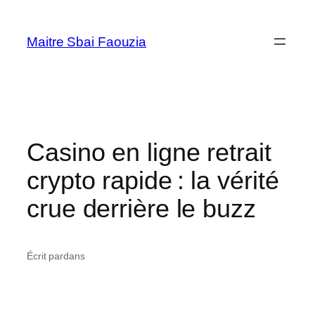
Maitre Sbai Faouzia
Casino en ligne retrait
crypto rapide : la vérité
crue derrière le buzz
Écrit par
dans