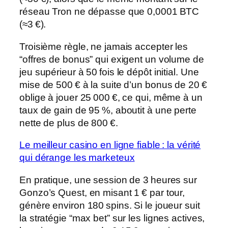
réseau Tron ne dépasse que 0,0001 BTC
(≈3 €).
Troisième règle, ne jamais accepter les
“offres de bonus” qui exigent un volume de
jeu supérieur à 50 fois le dépôt initial. Une
mise de 500 € à la suite d’un bonus de 20 €
oblige à jouer 25 000 €, ce qui, même à un
taux de gain de 95 %, aboutit à une perte
nette de plus de 800 €.
Le meilleur casino en ligne fiable : la vérité
qui dérange les marketeux
En pratique, une session de 3 heures sur
Gonzo’s Quest, en misant 1 € par tour,
génère environ 180 spins. Si le joueur suit
la stratégie “max bet” sur les lignes actives,