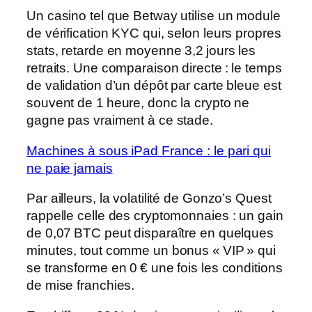
Un casino tel que Betway utilise un module
de vérification KYC qui, selon leurs propres
stats, retarde en moyenne 3,2 jours les
retraits. Une comparaison directe : le temps
de validation d’un dépôt par carte bleue est
souvent de 1 heure, donc la crypto ne
gagne pas vraiment à ce stade.
Machines à sous iPad France : le pari qui
ne paie jamais
Par ailleurs, la volatilité de Gonzo’s Quest
rappelle celle des cryptomonnaies : un gain
de 0,07 BTC peut disparaître en quelques
minutes, tout comme un bonus « VIP » qui
se transforme en 0 € une fois les conditions
de mise franchies.