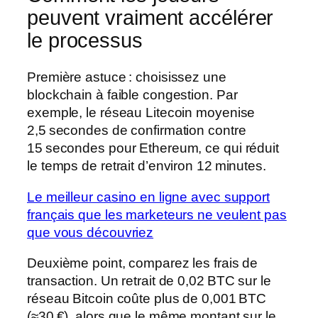
peuvent vraiment accélérer
le processus
Première astuce : choisissez une
blockchain à faible congestion. Par
exemple, le réseau Litecoin moyenise
2,5 secondes de confirmation contre
15 secondes pour Ethereum, ce qui réduit
le temps de retrait d’environ 12 minutes.
Le meilleur casino en ligne avec support
français que les marketeurs ne veulent pas
que vous découvriez
Deuxième point, comparez les frais de
transaction. Un retrait de 0,02 BTC sur le
réseau Bitcoin coûte plus de 0,001 BTC
(≈30 €), alors que le même montant sur le