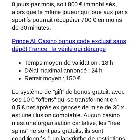
8 jours par mois, soit 800 € immobilisés,
alors que le même joueur qui joue aux paris
sportifs pourrait récupérer 700 € en moins
de 30 minutes.
Prince Ali Casino bonus code exclusif sans
dépôt France : la vérité qui dérange
Temps moyen de validation : 18 h
Délai maximal annoncé : 24 h
Retrait moyen : 150 €
Le système de “gift” de bonus gratuit, avec
ses 10 € “offerts” qui se transforment en
0,5 € net après exigences de mise de 30 x,
est une illusion comptable. Aucun casino
n’est une organisation caritative, les “free
spins” ne sont pas gratuits, ils sont
conditionnés à un labyrinthe de restrictions