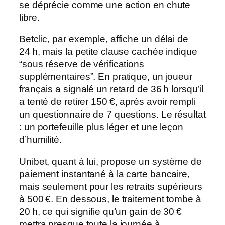
se déprécie comme une action en chute
libre.
Betclic, par exemple, affiche un délai de
24 h, mais la petite clause cachée indique
“sous réserve de vérifications
supplémentaires”. En pratique, un joueur
français a signalé un retard de 36 h lorsqu’il
a tenté de retirer 150 €, après avoir rempli
un questionnaire de 7 questions. Le résultat
: un portefeuille plus léger et une leçon
d’humilité.
Unibet, quant à lui, propose un système de
paiement instantané à la carte bancaire,
mais seulement pour les retraits supérieurs
à 500 €. En dessous, le traitement tombe à
20 h, ce qui signifie qu’un gain de 30 €
mettra presque toute la journée à