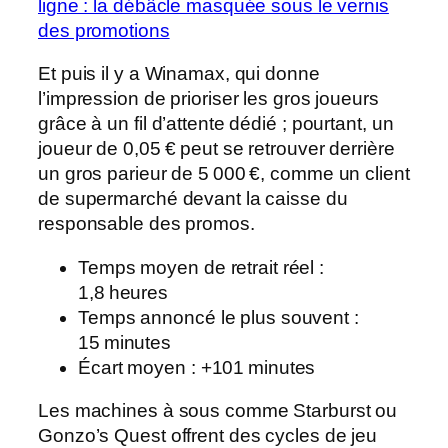
ligne : la débâcle masquée sous le vernis
des promotions
Et puis il y a Winamax, qui donne
l’impression de prioriser les gros joueurs
grâce à un fil d’attente dédié ; pourtant, un
joueur de 0,05 € peut se retrouver derrière
un gros parieur de 5 000 €, comme un client
de supermarché devant la caisse du
responsable des promos.
Temps moyen de retrait réel :
1,8 heures
Temps annoncé le plus souvent :
15 minutes
Écart moyen : +101 minutes
Les machines à sous comme Starburst ou
Gonzo’s Quest offrent des cycles de jeu