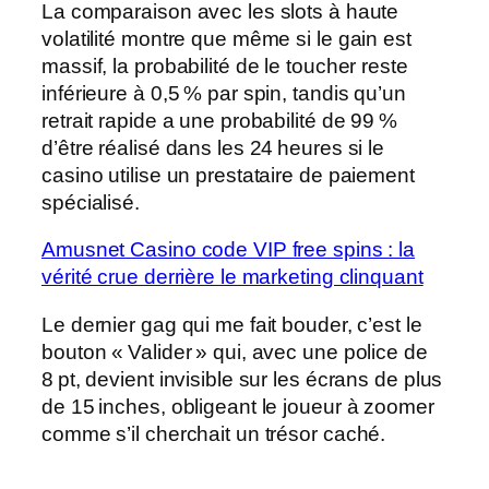
La comparaison avec les slots à haute
volatilité montre que même si le gain est
massif, la probabilité de le toucher reste
inférieure à 0,5 % par spin, tandis qu’un
retrait rapide a une probabilité de 99 %
d’être réalisé dans les 24 heures si le
casino utilise un prestataire de paiement
spécialisé.
Amusnet Casino code VIP free spins : la
vérité crue derrière le marketing clinquant
Le dernier gag qui me fait bouder, c’est le
bouton « Valider » qui, avec une police de
8 pt, devient invisible sur les écrans de plus
de 15 inches, obligeant le joueur à zoomer
comme s’il cherchait un trésor caché.