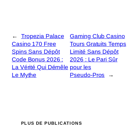
←
Tropezia Palace
Gaming Club Casino
Casino 170 Free
Tours Gratuits Temps
Spins Sans Dépôt
Limité Sans Dépôt
Code Bonus 2026 :
2026 : Le Pari Sûr
La Vérité Qui Démêle
pour les
Le Mythe
Pseudo‑Pros
→
PLUS DE PUBLICATIONS