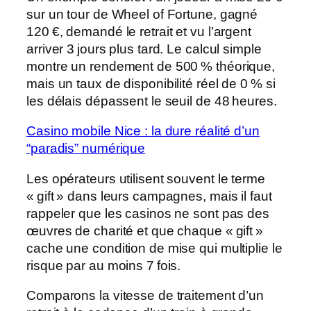
sur un tour de Wheel of Fortune, gagné
120 €, demandé le retrait et vu l’argent
arriver 3 jours plus tard. Le calcul simple
montre un rendement de 500 % théorique,
mais un taux de disponibilité réel de 0 % si
les délais dépassent le seuil de 48 heures.
Casino mobile Nice : la dure réalité d’un
“paradis” numérique
Les opérateurs utilisent souvent le terme
« gift » dans leurs campagnes, mais il faut
rappeler que les casinos ne sont pas des
œuvres de charité et que chaque « gift »
cache une condition de mise qui multiplie le
risque par au moins 7 fois.
Comparons la vitesse de traitement d’un