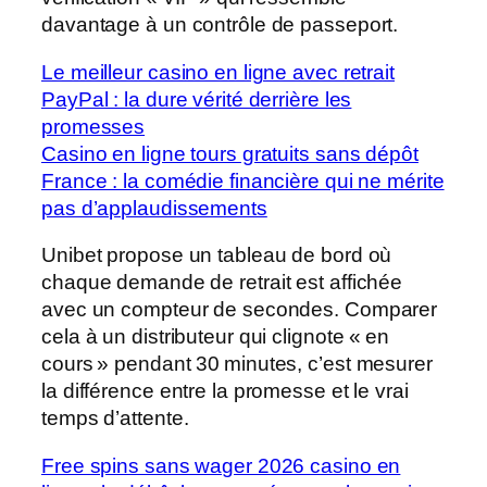
davantage à un contrôle de passeport.
Le meilleur casino en ligne avec retrait
PayPal : la dure vérité derrière les
promesses
Casino en ligne tours gratuits sans dépôt
France : la comédie financière qui ne mérite
pas d’applaudissements
Unibet propose un tableau de bord où
chaque demande de retrait est affichée
avec un compteur de secondes. Comparer
cela à un distributeur qui clignote « en
cours » pendant 30 minutes, c’est mesurer
la différence entre la promesse et le vrai
temps d’attente.
Free spins sans wager 2026 casino en