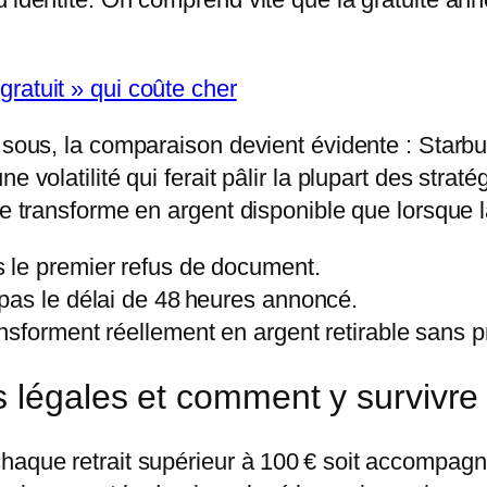
ratuit » qui coûte cher
sous, la comparaison devient évidente : Starburs
 volatilité qui ferait pâlir la plupart des straté
se transforme en argent disponible que lorsque 
 le premier refus de document.
pas le délai de 48 heures annoncé.
nsforment réellement en argent retirable sans p
s légales et comment y survivre
haque retrait supérieur à 100 € soit accompagné