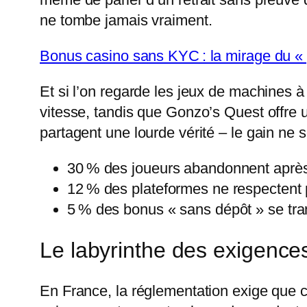
ne tombe jamais vraiment.
Bonus casino sans KYC : la mirage du « g
Et si l’on regarde les jeux de machines à 
vitesse, tandis que Gonzo’s Quest offre une
partagent une lourde vérité – le gain ne 
30 % des joueurs abandonnent après
12 % des plateformes ne respectent 
5 % des bonus « sans dépôt » se tra
Le labyrinthe des exigence
En France, la réglementation exige que c