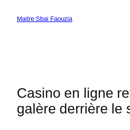
Maitre Sbai Faouzia
Casino en ligne re
galère derrière le