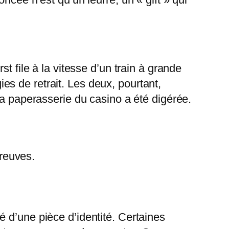
t file à la vitesse d’un train à grande
gies de retrait. Les deux, pourtant,
la paperasserie du casino a été digérée.
reuves.
 d’une pièce d’identité. Certaines