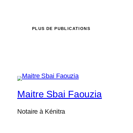
PLUS DE PUBLICATIONS
Maitre Sbai Faouzia
Notaire à Kénitra