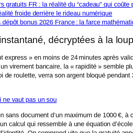
 gratuits FR : la réalité du “cadeau” qui coûte
alité froide derrière le rideau numérique
s dépôt bonus 2026 France : la farce mathémati
instantané, décryptées à la lou
t express » en moins de 24 minutes après valida
n virement bancaire, la « rapidité » semble plu
oi de roulette, verra son argent bloqué pendant
i ne vaut pas un sou
ion sans document d’un maximum de 1000 €, à con
un calcul qui ressemble à une équation d’école
’identité. On comprend vite que la gratuité anno