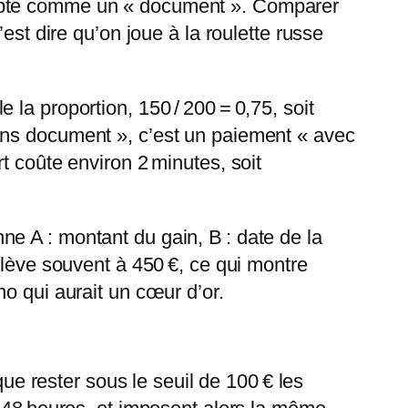
ompte comme un « document ». Comparer
est dire qu’on joue à la roulette russe
la proportion, 150 / 200 = 0,75, soit
ans document », c’est un paiement « avec
t coûte environ 2 minutes, soit
e A : montant du gain, B : date de la
élève souvent à 450 €, ce qui montre
o qui aurait un cœur d’or.
que rester sous le seuil de 100 € les