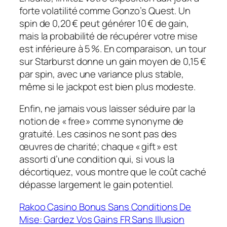
forte volatilité comme Gonzo’s Quest. Un
spin de 0,20 € peut générer 10 € de gain,
mais la probabilité de récupérer votre mise
est inférieure à 5 %. En comparaison, un tour
sur Starburst donne un gain moyen de 0,15 €
par spin, avec une variance plus stable,
même si le jackpot est bien plus modeste.
Enfin, ne jamais vous laisser séduire par la
notion de « free » comme synonyme de
gratuité. Les casinos ne sont pas des
œuvres de charité; chaque « gift » est
assorti d’une condition qui, si vous la
décortiquez, vous montre que le coût caché
dépasse largement le gain potentiel.
Rakoo Casino Bonus Sans Conditions De
Mise: Gardez Vos Gains FR Sans Illusion