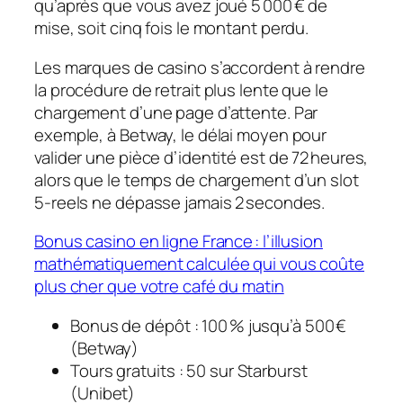
qu’après que vous avez joué 5 000 € de
mise, soit cinq fois le montant perdu.
Les marques de casino s’accordent à rendre
la procédure de retrait plus lente que le
chargement d’une page d’attente. Par
exemple, à Betway, le délai moyen pour
valider une pièce d’identité est de 72 heures,
alors que le temps de chargement d’un slot
5‑reels ne dépasse jamais 2 secondes.
Bonus casino en ligne France : l’illusion
mathématiquement calculée qui vous coûte
plus cher que votre café du matin
Bonus de dépôt : 100 % jusqu’à 500 €
(Betway)
Tours gratuits : 50 sur Starburst
(Unibet)