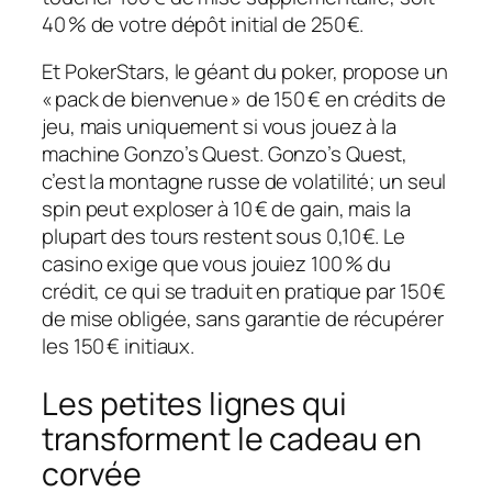
40 % de votre dépôt initial de 250 €.
Et PokerStars, le géant du poker, propose un
« pack de bienvenue » de 150 € en crédits de
jeu, mais uniquement si vous jouez à la
machine Gonzo’s Quest. Gonzo’s Quest,
c’est la montagne russe de volatilité; un seul
spin peut exploser à 10 € de gain, mais la
plupart des tours restent sous 0,10 €. Le
casino exige que vous jouiez 100 % du
crédit, ce qui se traduit en pratique par 150 €
de mise obligée, sans garantie de récupérer
les 150 € initiaux.
Les petites lignes qui
transforment le cadeau en
corvée