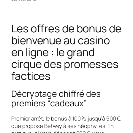
Les offres de bonus de
bienvenue au casino
en ligne : le grand
cirque des promesses
factices
Décryptage chiffré des
premiers “cadeaux”
Premier arrêt, le bonus à 100 % jusqu’à 500 €,
que propose Betway à ses néophytes. En