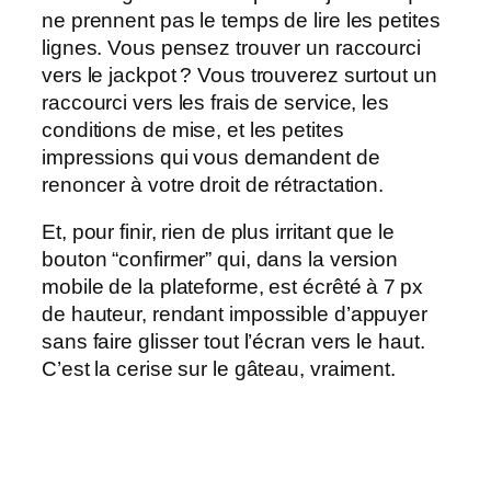
ne prennent pas le temps de lire les petites
lignes. Vous pensez trouver un raccourci
vers le jackpot ? Vous trouverez surtout un
raccourci vers les frais de service, les
conditions de mise, et les petites
impressions qui vous demandent de
renoncer à votre droit de rétractation.
Et, pour finir, rien de plus irritant que le
bouton “confirmer” qui, dans la version
mobile de la plateforme, est écrêté à 7 px
de hauteur, rendant impossible d’appuyer
sans faire glisser tout l’écran vers le haut.
C’est la cerise sur le gâteau, vraiment.