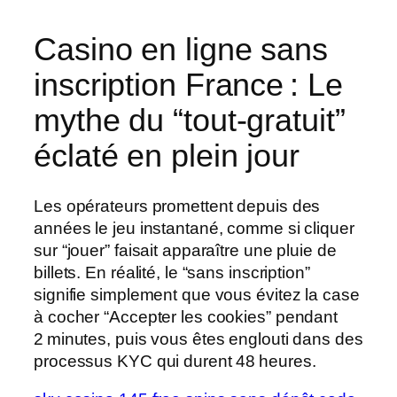
Casino en ligne sans
inscription France : Le
mythe du “tout‑gratuit”
éclaté en plein jour
Les opérateurs promettent depuis des
années le jeu instantané, comme si cliquer
sur “jouer” faisait apparaître une pluie de
billets. En réalité, le “sans inscription”
signifie simplement que vous évitez la case
à cocher “Accepter les cookies” pendant
2 minutes, puis vous êtes englouti dans des
processus KYC qui durent 48 heures.