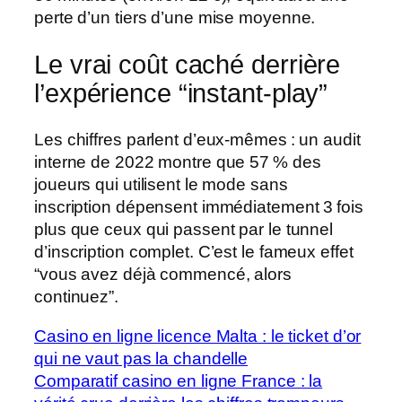
perte d’un tiers d’une mise moyenne.
Le vrai coût caché derrière
l’expérience “instant‑play”
Les chiffres parlent d’eux-mêmes : un audit
interne de 2022 montre que 57 % des
joueurs qui utilisent le mode sans
inscription dépensent immédiatement 3 fois
plus que ceux qui passent par le tunnel
d’inscription complet. C’est le fameux effet
“vous avez déjà commencé, alors
continuez”.
Casino en ligne licence Malta : le ticket d’or
qui ne vaut pas la chandelle
Comparatif casino en ligne France : la