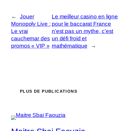
←
Jouer
Le meilleur casino en ligne
Monopoly Live :
pour le baccarat France
Le vrai
n’est pas un mythe, c’est
cauchemar des
un défi froid et
promos « VIP »
mathématique
→
PLUS DE PUBLICATIONS