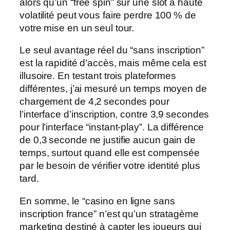
alors qu’un “free spin” sur une slot à haute
volatilité peut vous faire perdre 100 % de
votre mise en un seul tour.
Le seul avantage réel du “sans inscription”
est la rapidité d’accès, mais même cela est
illusoire. En testant trois plateformes
différentes, j’ai mesuré un temps moyen de
chargement de 4,2 secondes pour
l’interface d’inscription, contre 3,9 secondes
pour l’interface “instant‑play”. La différence
de 0,3 seconde ne justifie aucun gain de
temps, surtout quand elle est compensée
par le besoin de vérifier votre identité plus
tard.
En somme, le “casino en ligne sans
inscription france” n’est qu’un stratagème
marketing destiné à capter les joueurs qui