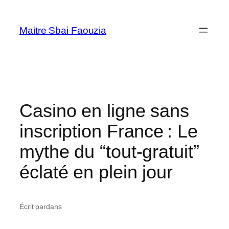
Aller
au
Maitre Sbai Faouzia
contenu
Casino en ligne sans
inscription France : Le
mythe du “tout‑gratuit”
éclaté en plein jour
Écrit par
dans