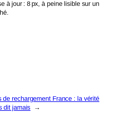
 à jour : 8 px, à peine lisible sur un
ché.
 de rechargement France : la vérité
 dit jamais
→