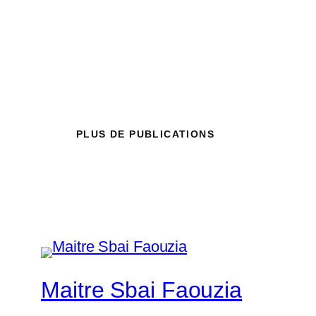
PLUS DE PUBLICATIONS
Maitre Sbai Faouzia