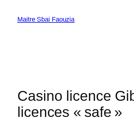
Aller
au
Maitre Sbai Faouzia
contenu
Casino licence Gib
licences « safe »