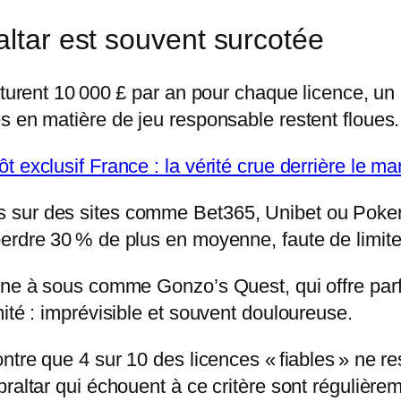
altar est souvent surcotée
acturent 10 000 £ par an pour chaque licence, u
s en matière de jeu responsable restent floues.
 exclusif France : la vérité crue derrière le ma
sur des sites comme Bet365, Unibet ou PokerS
perdre 30 % de plus en moyenne, faute de limit
ine à sous comme Gonzo’s Quest, qui offre parf
ité : imprévisible et souvent douloureuse.
ntre que 4 sur 10 des licences « fiables » ne res
braltar qui échouent à ce critère sont régulièr