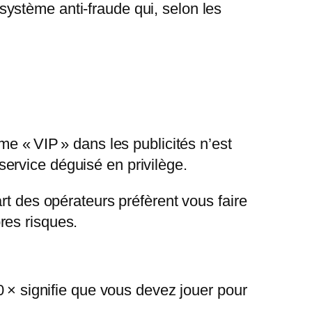
n système anti-fraude qui, selon les
me « VIP » dans les publicités n’est
ervice déguisé en privilège.
rt des opérateurs préfèrent vous faire
pres risques.
0 × signifie que vous devez jouer pour