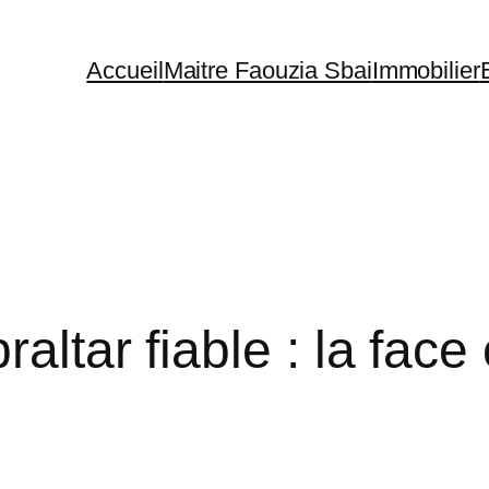
Accueil
Maitre Faouzia Sbai
Immobilier
raltar fiable : la fac