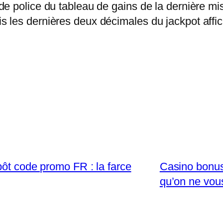
 de police du tableau de gains de la dernière mise
ois les dernières deux décimales du jackpot affi
pôt code promo FR : la farce
Casino bonus
qu’on ne vous