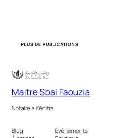
PLUS DE PUBLICATIONS
Maitre Sbai Faouzia
Notaire à Kénitra
Blog
Évènements