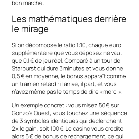
bon marché.
Les mathématiques derrière
le mirage
Si on décompose le ratio 1:10, chaque euro
supplémentaire que vous déposez ne vaut
que 0,1 € de jeu réel. Comparé à un tour de
Starburst qui dure 3 minutes et vous donne
0,5 € en moyenne, le bonus apparaît comme
un train en retard : il arrive, il part, et vous
n’avez même pas le temps de dire « merci ».
Un exemple concret : vous misez 50 € sur
Gonzo’s Quest, vous touchez une séquence
de 3 symboles identiques qui déclenchent
2 x le gain, soit 100 €. Le casino vous crédite
alors 5 € de bonus de rechargement, ce qui