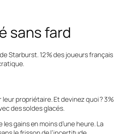
té sans fard
 de Starburst. 12 % des joueurs français
cratique.
 leur propriétaire. Et devinez quoi ? 3 %
avec des soldes glacés.
 les gains en moins d’une heure. La
ans le frisson de l’incertitude.