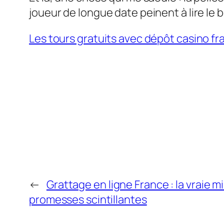
joueur de longue date peinent à lire le b
Les tours gratuits avec dépôt casino fran
←
Grattage en ligne France : la vraie m
promesses scintillantes