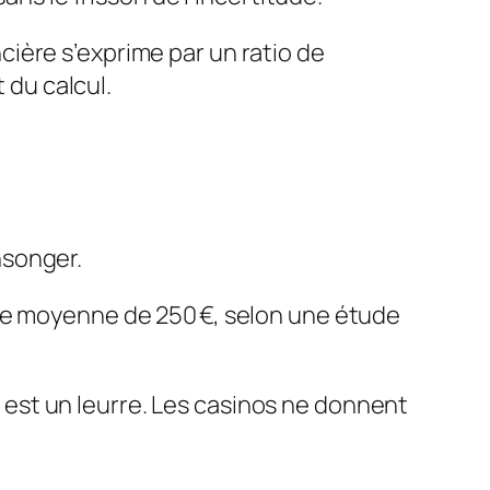
ière s’exprime par un ratio de
 du calcul.
nsonger.
rte moyenne de 250 €, selon une étude
 » est un leurre. Les casinos ne donnent