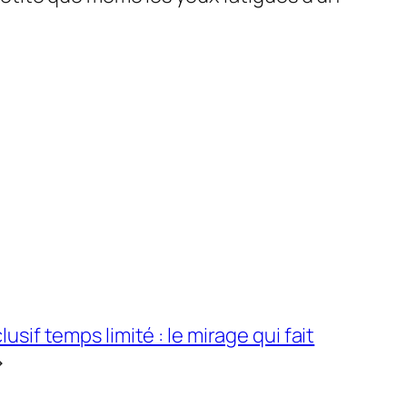
sif temps limité : le mirage qui fait
→