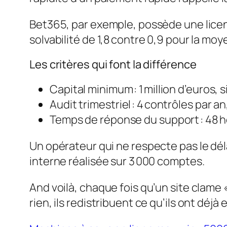
Bet365, par exemple, possède une licen
solvabilité de 1,8 contre 0,9 pour la moy
Les critères qui font la différence
Capital minimum : 1 million d’euros,
Audit trimestriel : 4 contrôles par
Temps de réponse du support : 48 he
Un opérateur qui ne respecte pas le dé
interne réalisée sur 3 000 comptes.
And voilà, chaque fois qu’un site clame «
rien, ils redistribuent ce qu’ils ont déj