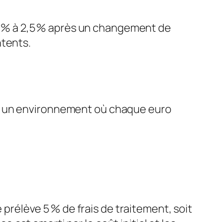
0,3 % à 2,5 % après un changement de
ntents.
ement un environnement où chaque euro
e prélève 5 % de frais de traitement, soit