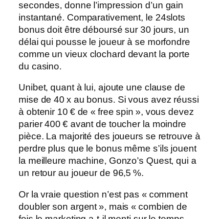
secondes, donne l’impression d’un gain
instantané. Comparativement, le 24slots
bonus doit être déboursé sur 30 jours, un
délai qui pousse le joueur à se morfondre
comme un vieux clochard devant la porte
du casino.
Unibet, quant à lui, ajoute une clause de
mise de 40 x au bonus. Si vous avez réussi
à obtenir 10 € de « free spin », vous devez
parier 400 € avant de toucher la moindre
pièce. La majorité des joueurs se retrouve à
perdre plus que le bonus même s’ils jouent
la meilleure machine, Gonzo’s Quest, qui a
un retour au joueur de 96,5 %.
Or la vraie question n’est pas « comment
doubler son argent », mais « combien de
fois le marketing a-t-il menti sur le temps