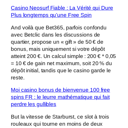
Casino Neosurf Fiable : La Vérité qui Dure
Plus longtemps qu’une Free Spin
And voilà que Bet365, parfois confondu
avec Betclic dans les discussions de
quartier, propose un « gift » de 50 € de
bonus, mais uniquement si votre dépôt
atteint 200 €. Un calcul simple : 200 € * 0,05
= 10 € de gain net maximum, soit 20 % du
dépôt initial, tandis que le casino garde le
reste.
Moi casino bonus de bienvenue 100 free
spins FR : le leurre mathématique qui fait
perdre les gullibles
But la vitesse de Starburst, ce slot à trois
rouleaux qui tourne en moins de deux