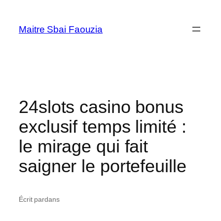
Aller
au
Maitre Sbai Faouzia
contenu
24slots casino bonus
exclusif temps limité :
le mirage qui fait
saigner le portefeuille
Écrit par
dans