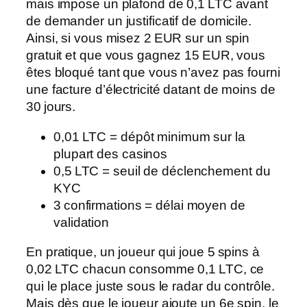
mais impose un plafond de 0,1 LTC avant
de demander un justificatif de domicile.
Ainsi, si vous misez 2 EUR sur un spin
gratuit et que vous gagnez 15 EUR, vous
êtes bloqué tant que vous n’avez pas fourni
une facture d’électricité datant de moins de
30 jours.
0,01 LTC = dépôt minimum sur la
plupart des casinos
0,5 LTC = seuil de déclenchement du
KYC
3 confirmations = délai moyen de
validation
En pratique, un joueur qui joue 5 spins à
0,02 LTC chacun consomme 0,1 LTC, ce
qui le place juste sous le radar du contrôle.
Mais dès que le joueur ajoute un 6e spin, le