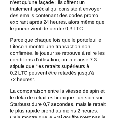
n’est qu’une façade : ils offrent un
traitement spécial qui consiste à envoyer
des emails contenant des codes promo
expirant après 24 heures, alors même que
le joueur vient de perdre 0,3 LTC.
Parce que chaque fois que le portefeuille
Litecoin montre une transaction non
confirmée, le joueur se retrouve à relire les
conditions d’utilisation, où la clause 7.3
stipule que “les retraits supérieurs à
0,2 LTC peuvent être retardés jusqu’à
72 heures”.
La comparaison entre la vitesse de spin et
le délai de retrait est ironique : un spin sur
Starburst dure 0,7 secondes, mais le retrait
le plus rapide prend au moins 2 heures.
Cela montre que le vrai gouffre n’est pas le