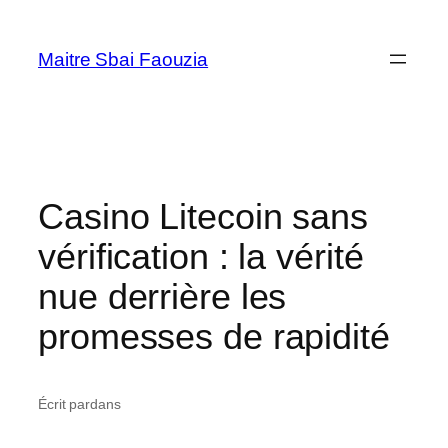
Aller
au
Maitre Sbai Faouzia
contenu
Casino Litecoin sans
vérification : la vérité
nue derrière les
promesses de rapidité
Écrit par
dans