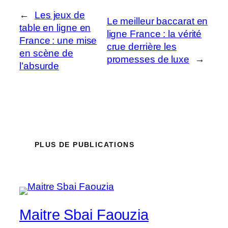
←
Les jeux de
Le meilleur baccarat en
table en ligne en
ligne France : la vérité
France : une mise
crue derrière les
en scène de
promesses de luxe
→
l’absurde
PLUS DE PUBLICATIONS
Maitre Sbai Faouzia