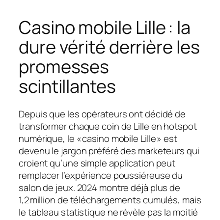
Casino mobile Lille : la
dure vérité derrière les
promesses
scintillantes
Depuis que les opérateurs ont décidé de
transformer chaque coin de Lille en hotspot
numérique, le « casino mobile Lille » est
devenu le jargon préféré des marketeurs qui
croient qu’une simple application peut
remplacer l’expérience poussiéreuse du
salon de jeux. 2024 montre déjà plus de
1,2 million de téléchargements cumulés, mais
le tableau statistique ne révèle pas la moitié