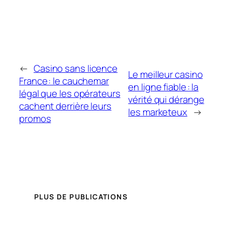
←
Casino sans licence
Le meilleur casino
France : le cauchemar
en ligne fiable : la
légal que les opérateurs
vérité qui dérange
cachent derrière leurs
les marketeux
→
promos
PLUS DE PUBLICATIONS