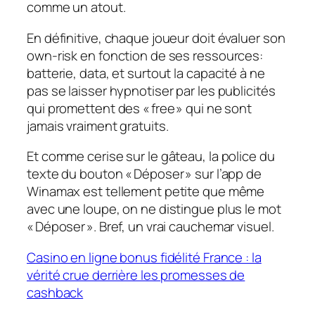
comme un atout.
En définitive, chaque joueur doit évaluer son
own‑risk en fonction de ses ressources:
batterie, data, et surtout la capacité à ne
pas se laisser hypnotiser par les publicités
qui promettent des « free » qui ne sont
jamais vraiment gratuits.
Et comme cerise sur le gâteau, la police du
texte du bouton « Déposer » sur l’app de
Winamax est tellement petite que même
avec une loupe, on ne distingue plus le mot
« Déposer ». Bref, un vrai cauchemar visuel.
Casino en ligne bonus fidélité France : la
vérité crue derrière les promesses de
cashback