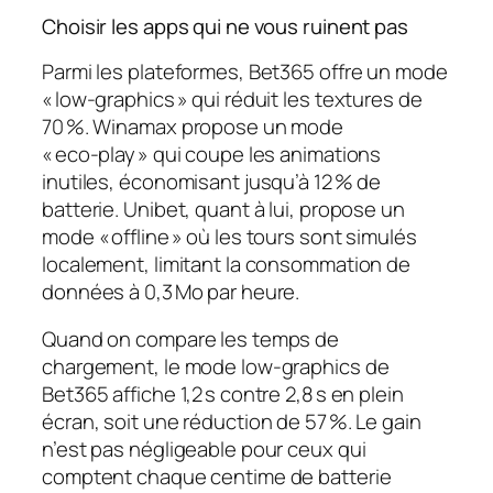
Choisir les apps qui ne vous ruinent pas
Parmi les plateformes, Bet365 offre un mode
« low‑graphics » qui réduit les textures de
70 %. Winamax propose un mode
« eco‑play » qui coupe les animations
inutiles, économisant jusqu’à 12 % de
batterie. Unibet, quant à lui, propose un
mode « offline » où les tours sont simulés
localement, limitant la consommation de
données à 0,3 Mo par heure.
Quand on compare les temps de
chargement, le mode low‑graphics de
Bet365 affiche 1,2 s contre 2,8 s en plein
écran, soit une réduction de 57 %. Le gain
n’est pas négligeable pour ceux qui
comptent chaque centime de batterie