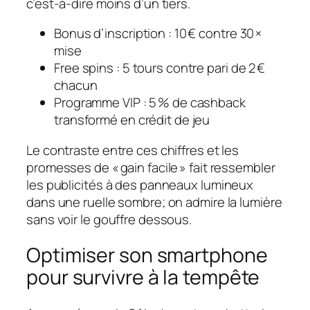
c’est‑à‑dire moins d’un tiers.
Bonus d’inscription : 10 € contre 30 ×
mise
Free spins : 5 tours contre pari de 2 €
chacun
Programme VIP : 5 % de cashback
transformé en crédit de jeu
Le contraste entre ces chiffres et les
promesses de « gain facile » fait ressembler
les publicités à des panneaux lumineux
dans une ruelle sombre; on admire la lumière
sans voir le gouffre dessous.
Optimiser son smartphone
pour survivre à la tempête