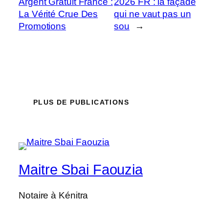
Argent Gratuit France :
2026 FR : la façade
La Vérité Crue Des
qui ne vaut pas un
Promotions
sou
→
PLUS DE PUBLICATIONS
Maitre Sbai Faouzia
Notaire à Kénitra