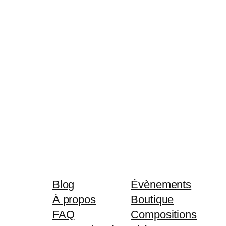
Blog
Évènements
À propos
Boutique
FAQ
Compositions