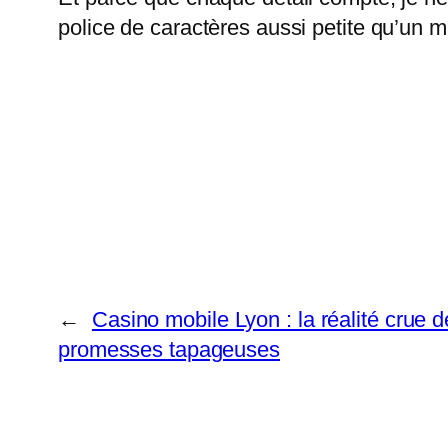
police de caractères aussi petite qu’un 
←
Casino mobile Lyon : la réalité crue de
promesses tapageuses