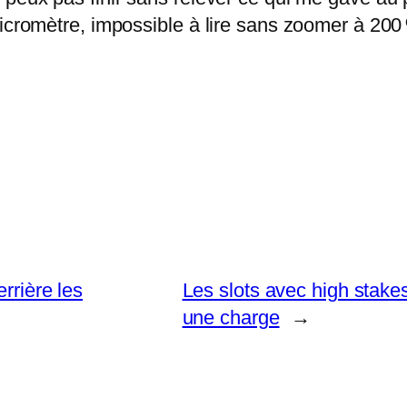
micromètre, impossible à lire sans zoomer à 200
rrière les
Les slots avec high stakes
une charge
→