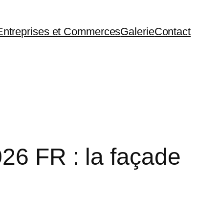
Entreprises et Commerces
Galerie
Contact
26 FR : la façade