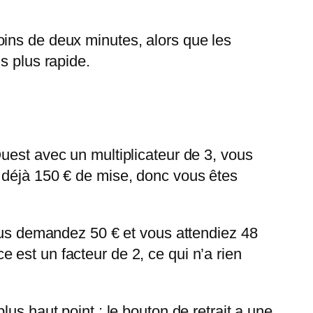
ins de deux minutes, alors que les
s plus rapide.
uest avec un multiplicateur de 3, vous
 déjà 150 € de mise, donc vous êtes
Vous demandez 50 € et vous attendiez 48
est un facteur de 2, ce qui n’a rien
us haut point : le bouton de retrait a une