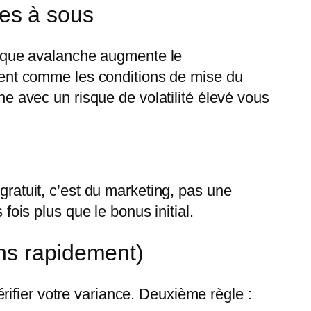
es à sous
aque avalanche augmente le
tement comme les conditions de mise du
avec un risque de volatilité élevé vous
gratuit, c’est du marketing, pas une
fois plus que le bonus initial.
ns rapidement)
ifier votre variance. Deuxième règle :