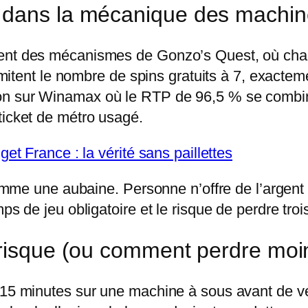
 dans la mécanique des machin
irent des mécanismes de Gonzo’s Quest, où ch
 limitent le nombre de spins gratuits à 7, exac
n sur Winamax où le RTP de 96,5 % se combine 
ticket de métro usagé.
get France : la vérité sans paillettes
 comme une aubaine. Personne n’offre de l’argent 
s de jeu obligatoire et le risque de perdre trois 
 risque (ou comment perdre moi
 15 minutes sur une machine à sous avant de vér