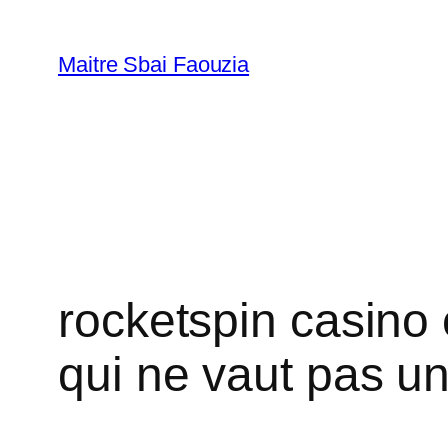
Aller
au
Maitre Sbai Faouzia
contenu
rocketspin casino
qui ne vaut pas u