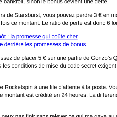
bankroll, sinon le bonus devient une dette.
rs de Starsburst, vous pouvez perdre 3 € en mo
is ce montant. Le ratio de perte est donc 6 foi
t : la promesse qui coûte cher
rue derrière les promesses de bonus
issez de placer 5 € sur une partie de Gonzo’s Q
 les conditions de mise du code secret exigent
de Rocketspin à une file d’attente à la poste. 
ontant est crédité en 24 heures. La différence 
peux pas finir sans relever ce qui me gave au pl