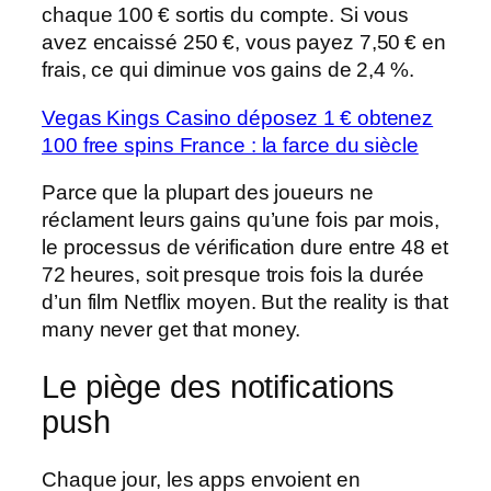
chaque 100 € sortis du compte. Si vous
avez encaissé 250 €, vous payez 7,50 € en
frais, ce qui diminue vos gains de 2,4 %.
Vegas Kings Casino déposez 1 € obtenez
100 free spins France : la farce du siècle
Parce que la plupart des joueurs ne
réclament leurs gains qu’une fois par mois,
le processus de vérification dure entre 48 et
72 heures, soit presque trois fois la durée
d’un film Netflix moyen. But the reality is that
many never get that money.
Le piège des notifications
push
Chaque jour, les apps envoient en