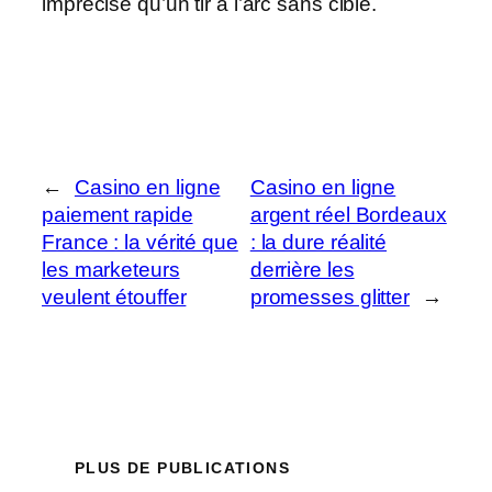
imprécise qu’un tir à l’arc sans cible.
←
Casino en ligne
Casino en ligne
paiement rapide
argent réel Bordeaux
France : la vérité que
: la dure réalité
les marketeurs
derrière les
veulent étouffer
promesses glitter
→
PLUS DE PUBLICATIONS