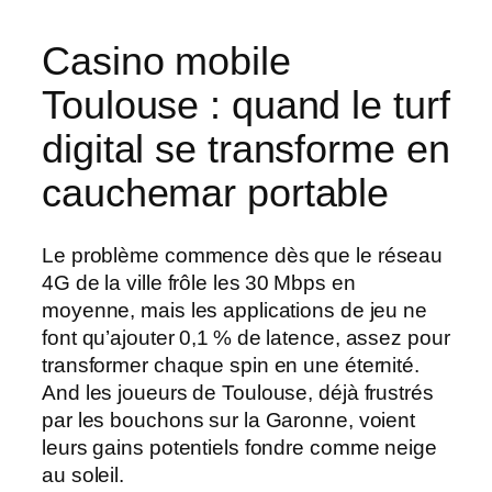
Casino mobile
Toulouse : quand le turf
digital se transforme en
cauchemar portable
Le problème commence dès que le réseau
4G de la ville frôle les 30 Mbps en
moyenne, mais les applications de jeu ne
font qu’ajouter 0,1 % de latence, assez pour
transformer chaque spin en une éternité.
And les joueurs de Toulouse, déjà frustrés
par les bouchons sur la Garonne, voient
leurs gains potentiels fondre comme neige
au soleil.