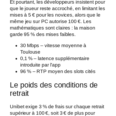
Et pourtant, les développeurs insistent pour
que le joueur reste accroché, en limitant les
mises à 5 € pour les novices, alors que le
même jeu sur PC autorise 100 €. Les
mathématiques sont claires : la maison
garde 95 % des mises faibles.
30 Mbps – vitesse moyenne à
Toulouse
0,1 % – latence supplémentaire
introduite par l’app
96 % – RTP moyen des slots cités
Le poids des conditions de
retrait
Unibet exige 3 % de frais sur chaque retrait
supérieur à 100 €, soit 3 € de plus pour