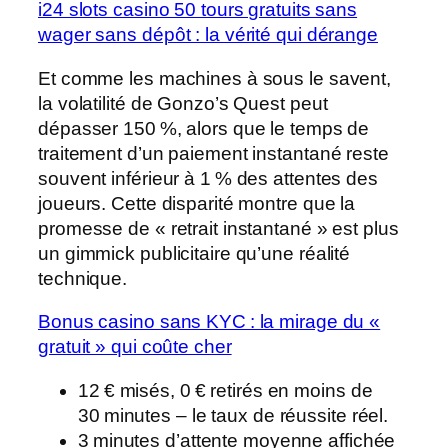
i24 slots casino 50 tours gratuits sans
wager sans dépôt : la vérité qui dérange
Et comme les machines à sous le savent,
la volatilité de Gonzo’s Quest peut
dépasser 150 %, alors que le temps de
traitement d’un paiement instantané reste
souvent inférieur à 1 % des attentes des
joueurs. Cette disparité montre que la
promesse de « retrait instantané » est plus
un gimmick publicitaire qu’une réalité
technique.
Bonus casino sans KYC : la mirage du «
gratuit » qui coûte cher
12 € misés, 0 € retirés en moins de
30 minutes – le taux de réussite réel.
3 minutes d’attente moyenne affichée