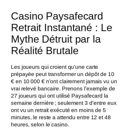
Casino Paysafecard
Retrait Instantané : Le
Mythe Détruit par la
Réalité Brutale
Les joueurs qui croient qu’une carte
prépayée peut transformer un dépôt de 10
€ en 10 000 € n’ont clairement jamais vu un
vrai relevé bancaire. Prenons l’exemple de
27 joueurs qui ont utilisé Paysafecard la
semaine dernière ; seulement 3 d’entre eux
ont vu un retrait exécuté en moins de 5
minutes, le reste a attendu entre 12 et 48
heures, selon le casino.