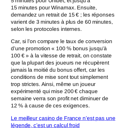
5 minutes pour Unibet, et jusqu’à
15 minutes pour Winamax. Ensuite,
demandez un retrait de 15 € ; les réponses
varient de 3 minutes à plus de 60 minutes,
selon les protocoles internes.
Car, si l’on compare le taux de conversion
d’une promotion « 100 % bonus jusqu’à
100 € » à la vitesse de retrait, on constate
que la plupart des joueurs ne récupèrent
jamais la moitié du bonus offert, car les
conditions de mise sont tout simplement
trop strictes. Ainsi, même un joueur
expérimenté qui mise 200 € chaque
semaine verra son profit net diminuer de
12 % à cause de ces exigences.
Le meilleur casino de France n’est pas une
légende, c’est un calcul froid