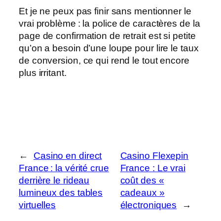
Et je ne peux pas finir sans mentionner le
vrai problème : la police de caractères de la
page de confirmation de retrait est si petite
qu’on a besoin d’une loupe pour lire le taux
de conversion, ce qui rend le tout encore
plus irritant.
←
Casino en direct
Casino Flexepin
France : la vérité crue
France : Le vrai
derrière le rideau
coût des «
lumineux des tables
cadeaux »
virtuelles
électroniques
→