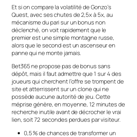
Et si on compare la volatilité de Gonzo’s
Quest, avec ses chutes de 2,5x à 5x, au
mécanisme du pari sur un bonus non
déclenché, on voit rapidement que le
premier est une simple montagne russe,
alors que le second est un ascenseur en
panne qui ne monte jamais.
Bet365 ne propose pas de bonus sans
dépôt, mais il faut admettre que 1 sur 4 des
joueurs qui cherchent l’offre se trompent de
site et atterrissent sur un clone qui ne
possède aucune autorité de jeu. Cette
méprise génère, en moyenne, 12 minutes de
recherche inutile avant de décrocher le vrai
lien, soit 72 secondes perdues par visiteur.
0,5 % de chances de transformer un