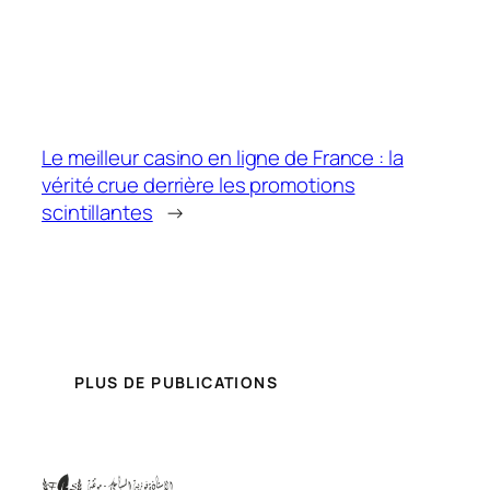
Le meilleur casino en ligne de France : la
vérité crue derrière les promotions
scintillantes
→
PLUS DE PUBLICATIONS