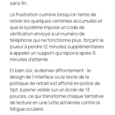
sans fin.
La frustration culmine lorsqu’on tente de
retirer les quelques centimes accumulés et
que le système impose un code de
vérification envoyé à un numéro de
téléphone qui ne fonctionne plus, forçant le
joueur à perdre 12 minutes supplémentaires
à appeler un support qui répond après 9
minutes d’attente.
Et bien sûr, le dernier affrontement : le
design de l’interface où le texte de la
politique de retrait est affiché en police de
9 pt, à peine visible sur un écran de 13
pouces, ce qui transforme chaque tentative
de lecture en une lutte acharnée contre la
fatigue oculaire.