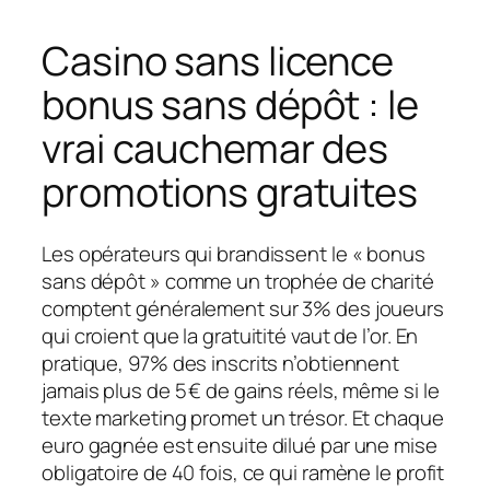
Casino sans licence
bonus sans dépôt : le
vrai cauchemar des
promotions gratuites
Les opérateurs qui brandissent le « bonus
sans dépôt » comme un trophée de charité
comptent généralement sur 3% des joueurs
qui croient que la gratuitité vaut de l’or. En
pratique, 97% des inscrits n’obtiennent
jamais plus de 5 € de gains réels, même si le
texte marketing promet un trésor. Et chaque
euro gagnée est ensuite dilué par une mise
obligatoire de 40 fois, ce qui ramène le profit