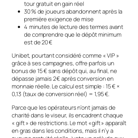
tour gratuit en gain réel
30 % de joueurs abandonnent après la
première exigence de mise
4 minutes de lecture des termes avant
de comprendre que le dépôt minimum
est de 20 €
Unibet, pourtant considéré comme « VIP »
grâce à ses campagnes, offre parfois un
bonus de 15 € sans dépôt qui, au final, ne
dépasse jamais 2 € après conversion en
monnaie réelle. Le calcul est simple : 15 € ×
0,13 (taux de conversion réel) = 1,95 €.
Parce que les opérateurs n’ont jamais de
charité dans le viseur, ils encadrent chaque
« gift » de restrictions. Le mot « gift » apparaît
en gras dans les conditions, mais il n’y a